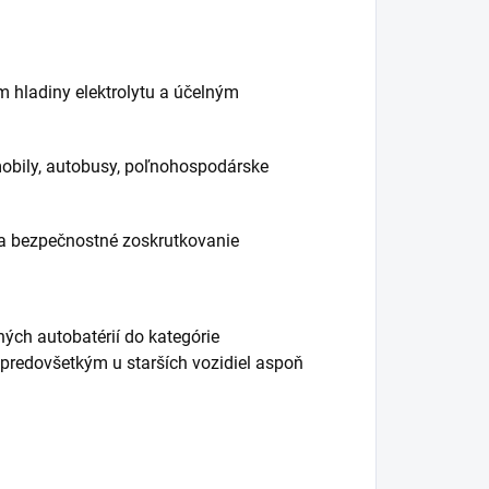
hladiny elektrolytu a účelným
mobily, autobusy, poľnohospodárske
u a bezpečnostné zoskrutkovanie
ných autobatérií do kategórie
predovšetkým u starších vozidiel aspoň