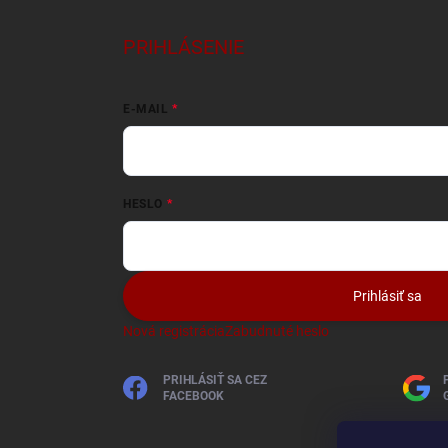
PRIHLÁSENIE
E-MAIL
HESLO
Prihlásiť sa
Nová registrácia
Zabudnuté heslo
PRIHLÁSIŤ SA CEZ
FACEBOOK