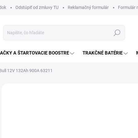
dok
Odstúpiť od zmluvy TU
Reklamačný formulár
Formulár 
Hľadať
JAČKY A ŠTARTOVACIE BOOSTRE
TRAKČNÉ BATÉRIE
 Bull 12V 132Ah 900A 63211
Neohodnotené
Podrobnosti hodnotenia
ZNAČKA:
BANNER
23
Jedn
NA
cena