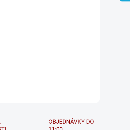
FALO BULL
ĽAHLIVÁ ZNAČKOVÁ KVALITA.
ý, kto pre svoje úžitkové vozidlo hľadá vhodnú a spoľahlivú
tovaciu batériu, získava v prípade voľby batérie Buffalo Bull
ne to, čo hľadal. Stručne povedané: Buffalo Bull je značková
ria v osvedčenej Banner kvalite
ILNÉ INFORMÁCIE
OPÝTAŤ SA
STRÁŽIŤ
A
OBJEDNÁVKY DO
TI
11:00