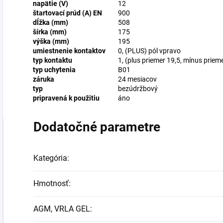
napätie (V)
12
štartovací prúd (A) EN
900
dĺžka (mm)
508
šírka (mm)
175
výška (mm)
195
umiestnenie kontaktov
0, (PLUS) pól vpravo
typ kontaktu
1, (plus priemer 19,5, mínus priem
typ uchytenia
B01
záruka
24 mesiacov
typ
bezúdržbový
pripravená k použitiu
áno
Dodatočné parametre
Kategória
:
Hmotnosť
:
AGM, VRLA GEL
: