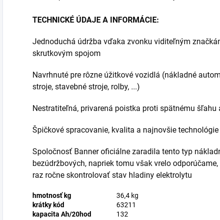
TECHNICKÉ ÚDAJE A INFORMÁCIE:
Jednoduchá údržba vďaka zvonku viditeľným značkám 
skrutkovým spojom
Navrhnuté pre rôzne úžitkové vozidlá (nákladné auto
stroje, stavebné stroje, rolby, ...)
Nestratiteľná, privarená poistka proti spätnému šľah
Špičkové spracovanie, kvalita a najnovšie technológie
Spoločnosť Banner oficiálne zaradila tento typ náklad
bezúdržbových, napriek tomu však vrelo odporúčame, 
raz ročne skontrolovať stav hladiny elektrolytu
hmotnosť kg
36,4 kg
krátky kód
63211
kapacita Ah/20hod
132