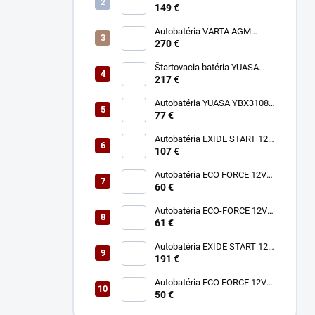
180Ah 1050A
149 €
Autobatéria VARTA AGM
Dynamic 12V 95Ah 850A A5
270 €
Štartovacia batéria YUASA
YBX7030 12V 80Ah 760A
217 €
Autobatéria YUASA YBX3108
12V 50Ah 400A P+
77 €
Autobatéria EXIDE START 12V
74Ah 680A EN750
107 €
Autobatéria ECO FORCE 12V
60Ah 490A
60 €
Autobatéria ECO-FORCE 12V
62Ah 490A
61 €
Autobatéria EXIDE START 12V
140Ah 800A EN900
191 €
Autobatéria ECO FORCE 12V
50Ah 400A
50 €