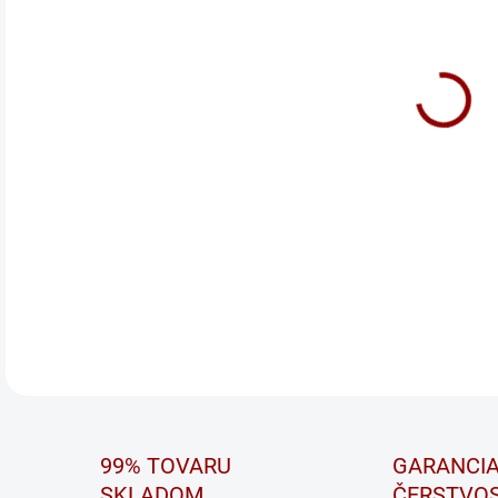
BUF
SPO
Každ
štar
pres
baté
DETA
99% TOVARU
GARANCI
SKLADOM
ČERSTVOS