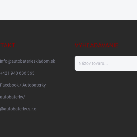
TAKT
VYHĽADÁVANIE
info
@
autobaterieskladom.sk
+421 940 636 363
Facebook / Autobaterky
autobaterky/
@autobaterky.s.r.o