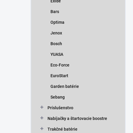
Exide
e
l
Bars
Optima
Jenox
Bosch
YUASA
Eco-Force
EuroStart
Garden batérie
Sebang
Príslušenstvo
Nabíjačky a štartovacie boostre
Trakčné batérie