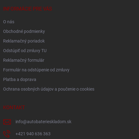
t
i
INFORMÁCIE PRE VÁS
e
O nás
Obchodné podmienky
Reklamačný poriadok
Odstúpiť od zmluvy TU
Reklamačný formulár
Formulár na odstúpenie od zmluvy
Platba a doprava
Ochrana osobných údajov a poučenie o cookies
KONTAKT
info
@
autobaterieskladom.sk
+421 940 636 363