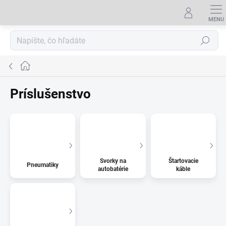
Prejsť
na
obsah
Hľadať
Domov
Príslušenstvo
Svorky na
Štartovacie
Pneumatiky
autobatérie
káble