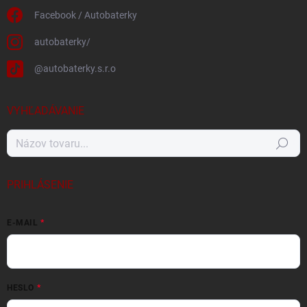
Facebook / Autobaterky
autobaterky/
@autobaterky.s.r.o
VYHĽADÁVANIE
Hľadať
PRIHLÁSENIE
E-MAIL
HESLO