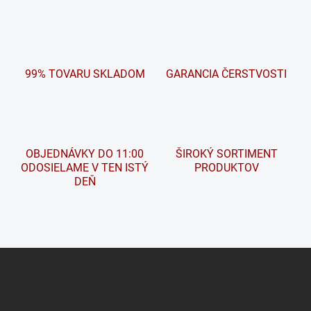
n
a
k
c
o
i
e
v
p
a
r
99% TOVARU SKLADOM
GARANCIA ČERSTVOSTI
n
v
i
k
e
y
v
ý
p
OBJEDNÁVKY DO 11:00
ŠIROKÝ SORTIMENT
i
ODOSIELAME V TEN ISTÝ
PRODUKTOV
s
DEŇ
u
Z
á
p
ä