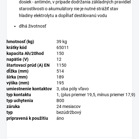
dosiek - antimón, v prípade dodržania základných pravidiel
starostlivosti o akumulátory nie je nutné strážiť stav
hladiny elektrolytu a dopĺňať destilovanú vodu
dlhá životnosť
hmotnosť (kg)
39 kg
krátky kód
65011
kapacita Ah/20hod
150
napätie (V)
12
štartovací prúd (A) EN
1150
dĺžka (mm)
514
šírka (mm)
189
výška (mm)
195
umiestnenie kontaktov
3, oba póly vľavo
typ kontaktu
1, (plus priemer 19,5, mínus priemer 17,9)
typ uchytenia
B00
záruka
24 mesiacov
typ
bezúdržbový
pripravená k použitiu
áno