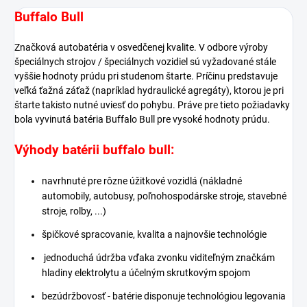
Buffalo Bull
Značková autobatéria v osvedčenej kvalite. V odbore výroby
špeciálnych strojov / špeciálnych vozidiel sú vyžadované stále
vyššie hodnoty prúdu pri studenom štarte. Príčinu predstavuje
veľká ťažná záťaž (napríklad hydraulické agregáty), ktorou je pri
štarte takisto nutné uviesť do pohybu. Práve pre tieto požiadavky
bola vyvinutá batéria Buffalo Bull pre vysoké hodnoty prúdu.
Výhody batérii buffalo bull:
navrhnuté pre rôzne úžitkové vozidlá (nákladné
automobily, autobusy, poľnohospodárske stroje, stavebné
stroje, rolby, ...)
špičkové spracovanie, kvalita a najnovšie technológie
jednoduchá údržba vďaka zvonku viditeľným značkám
hladiny elektrolytu a účelným skrutkovým spojom
bezúdržbovosť - batérie disponuje technológiou legovania