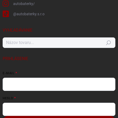
autobaterky/
@autobaterky.s.r.o
VYHĽADÁVANIE
Hľadať
PRIHLÁSENIE
E-MAIL
HESLO