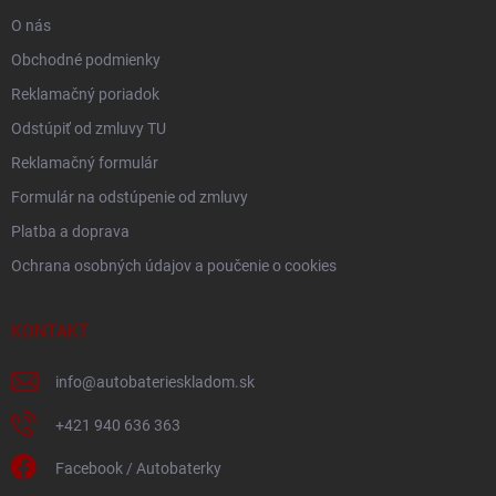
e
O nás
Obchodné podmienky
Reklamačný poriadok
Odstúpiť od zmluvy TU
Reklamačný formulár
Formulár na odstúpenie od zmluvy
Platba a doprava
Ochrana osobných údajov a poučenie o cookies
KONTAKT
info
@
autobaterieskladom.sk
+421 940 636 363
Facebook / Autobaterky