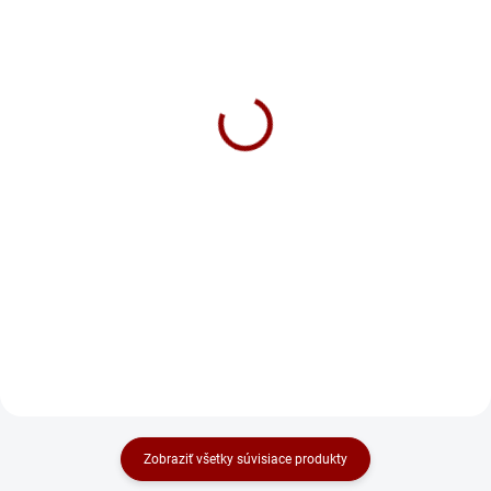
SKLADOM
NA DOTAZ
Autobatéria BARS 140Ah
Autobatéria Banner
12V 800A
Buffalo Bull EFB 150Ah
12V 850A 65017
127 €
220 €
Do košíka
Do košíka
EFB = Enhanced Flooded Battery,
Banner Buffalo Bull EFB 150Ah
12V štartovacia batéria odolná
proti cyklickému namáhaniu. Pri
osobnom odbere na predajni
platí táto cena pri...
Zobraziť všetky súvisiace produkty