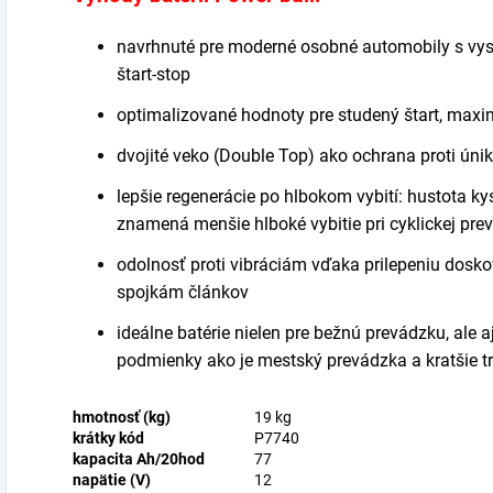
navrhnuté pre moderné osobné automobily s vys
štart-stop
optimalizované hodnoty pre studený štart, maxim
dvojité veko (Double Top) ako ochrana proti únik
lepšie regenerácie po hlbokom vybití: hustota ky
znamená menšie hlboké vybitie pri cyklickej pre
odolnosť proti vibráciám vďaka prilepeniu dosk
spojkám článkov
ideálne batérie nielen pre bežnú prevádzku, ale a
podmienky ako je mestský prevádzka a kratšie t
hmotnosť (kg)
19 kg
krátky kód
P7740
kapacita Ah/20hod
77
napätie (V)
12