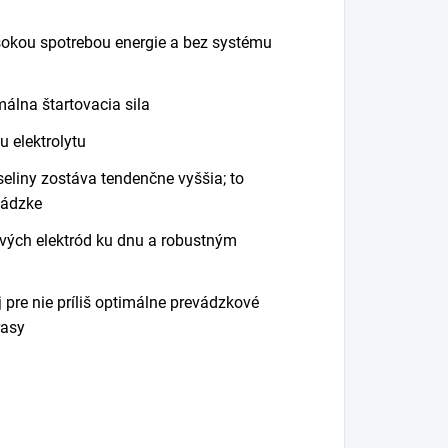
okou spotrebou energie a bez systému
álna štartovacia sila
u elektrolytu
seliny zostáva tendenčne vyššia; to
vádzke
ových elektród ku dnu a robustným
j pre nie príliš optimálne prevádzkové
rasy