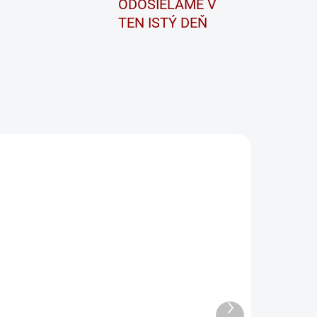
ODOSIELAME V
TEN ISTÝ DEŇ
EA770
GS74
SKLADOM
SKLADOM
Autobatéria
utobatéria
BARS 74Ah
xide
12V 640A
Premium 77Ah
Ďalší