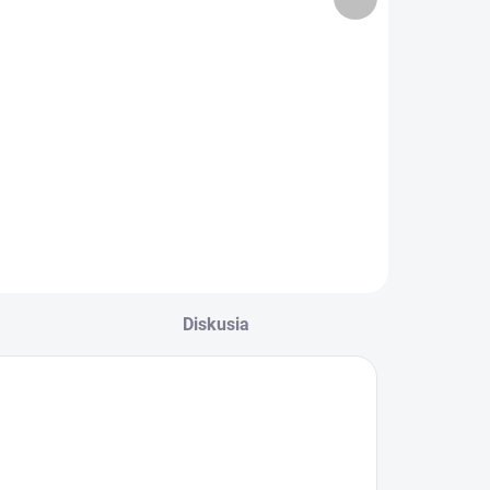
74 €
12V 760A
produkt
81 €
EA770
Do košíka
Do košíka
xide PREMIUM
ajnovšia
atéria Exide
remium s Carbon
oost 2.0 sa teraz,
ďaka špeciálnej
plikácii uhlíkových
ditív spoločnosti
xide na záporných
Diskusia
oskách...