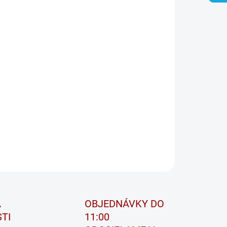
ER BULL –
VÁCIE PRE NAJVYŠŠIE NÁROKY.
ita originálneho vybavenia (OE) na dodatočnú montáž!
r Bull je prémiová štartovacia batéria Banner pre všetky
dlá bez funkcie štart-stop.
r Bull je navrhnutý podľa štandardov originálneho
venia BMW a VW a je prvou voľbou pre náhradnú
batériu.
ILNÉ INFORMÁCIE
OPÝTAŤ SA
STRÁŽIŤ
A
OBJEDNÁVKY DO
TI
11:00