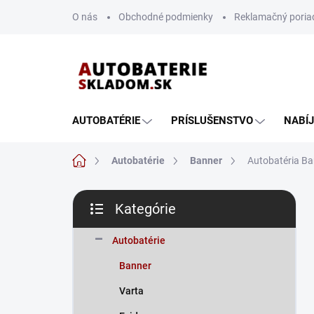
Prejsť
O nás
Obchodné podmienky
Reklamačný poria
na
obsah
AUTOBATÉRIE
PRÍSLUŠENSTVO
NABÍ
Domov
Autobatérie
Banner
Autobatéria Ba
B
Kategórie
o
Preskočiť
č
kategórie
n
Autobatérie
ý
Banner
p
a
Varta
n