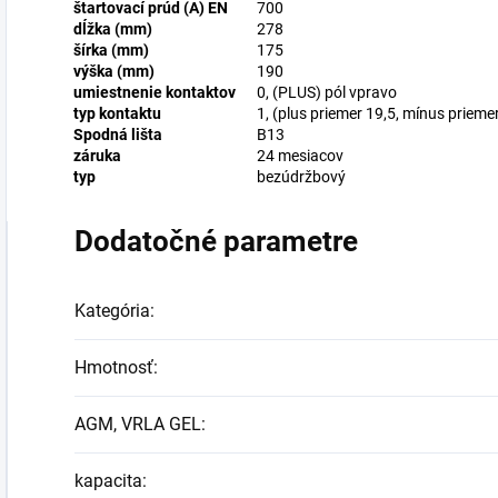
štartovací prúd (A) EN
700
dĺžka (mm)
278
šírka (mm)
175
výška (mm)
190
umiestnenie kontaktov
0, (PLUS) pól vpravo
typ kontaktu
1, (plus priemer 19,5, mínus prieme
Spodná lišta
B13
záruka
24 mesiacov
typ
bezúdržbový
Dodatočné parametre
Kategória
:
Hmotnosť
:
AGM, VRLA GEL
:
kapacita
: