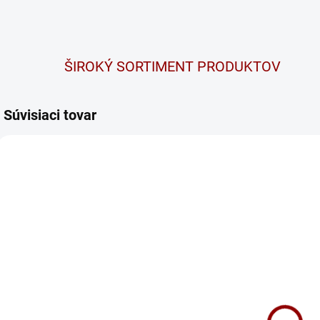
ŠIROKÝ SORTIMENT PRODUKTOV
Súvisiaci tovar
TIP
574012068313
E44
SKLADOM
SKLADOM
Autobatéria
Autobatéria
A
VARTA SLI
VARTA SLI
E
Dynamic 12V
Dynamic 12V
77Ah 780A E44