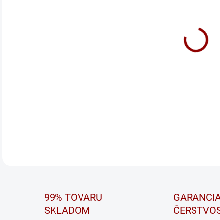
POW
INO
Kval
Powe
vozi
Powe
vyba
auto
DETA
99% TOVARU
GARANCI
SKLADOM
ČERSTVOS