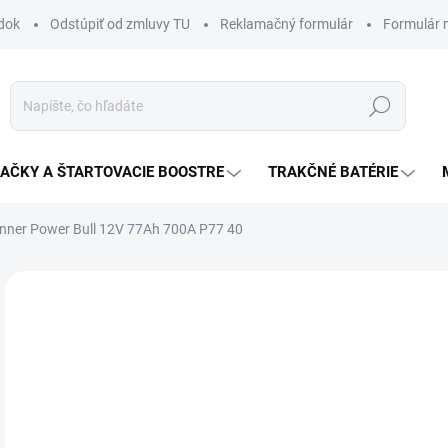
dok
Odstúpiť od zmluvy TU
Reklamačný formulár
Formulár 
Hľadať
JAČKY A ŠTARTOVACIE BOOSTRE
TRAKČNÉ BATÉRIE
nner Power Bull 12V 77Ah 700A P77 40
Neohodnotené
Podrobnosti hodnotenia
ZNAČKA:
BANNER
98
Jedn
SK
cena