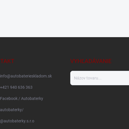
TAKT
VYHĽADÁVANIE
info
@
autobaterieskladom.sk
+421 940 636 363
Facebook / Autobaterky
autobaterky/
@autobaterky.s.r.o