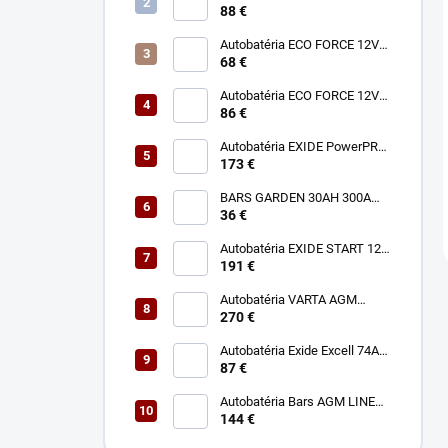
50Ah 450A EN500
88 €
Autobatéria ECO FORCE 12V
72Ah 680A
68 €
Autobatéria ECO FORCE 12V
100Ah 760A
86 €
Autobatéria EXIDE PowerPRO
12V 125Ah 850A EF1250
173 €
BARS GARDEN 30AH 300A
12V L+
36 €
Autobatéria EXIDE START 12V
140Ah 800A EN900
191 €
Autobatéria VARTA AGM
Dynamic 12V 95Ah 850A A5
270 €
Autobatéria Exide Excell 74Ah
12V 680A EB741
87 €
Autobatéria Bars AGM LINE
12V 80Ah 800A
144 €