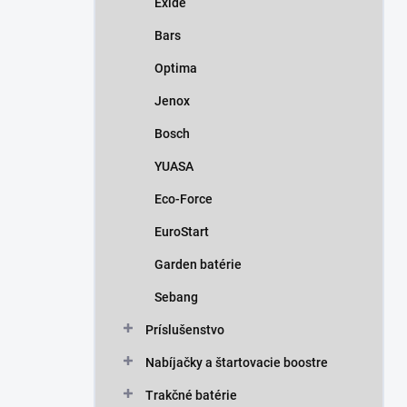
Exide
e
l
Bars
Optima
Jenox
Bosch
YUASA
Eco-Force
EuroStart
Garden batérie
Sebang
Príslušenstvo
Nabíjačky a štartovacie boostre
Trakčné batérie