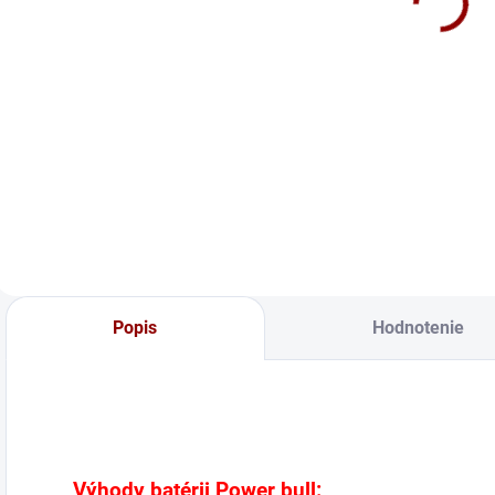
124 €
74Ah 680A E11
110 €
Do košíka
Do košíka
Batérie Varta SLI
Batérie Varta SLI
E
Dynamic sú vysoko
Dynamic sú vysoko
N
výkonné batérie
výkonné batérie
b
navrhnuté pre
navrhnuté pre
P
moderné osobné
moderné osobné
B
vozidlá 🚗 s
vozidlá 🚗 s
v
pokročilými
pokročilými
a
technológiami.
technológiami.
a
Zaručujú vynikajúci
Zaručujú vynikajúci
E
Popis
Hodnotenie
štartovací prúd aj v
štartovací prúd aj v
d
extrémnych...
extrémnych...
Výhody batérii Power bull: