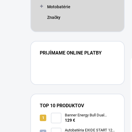
Motobatérie
Značky
PRIJÍMAME ONLINE PLATBY
TOP 10 PRODUKTOV
Banner Energy Bull Dual
Power 12V 100Ah 95751
129 €
Autobatéria EXIDE START 12V