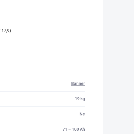
r 17,9)
Banner
19 kg
Ne
71 – 100 Ah