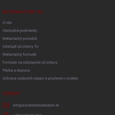
ä
t
i
INFORMÁCIE PRE VÁS
e
O nás
Obchodné podmienky
Reklamačný poriadok
Odstúpiť od zmluvy TU
Reklamačný formulár
Formulár na odstúpenie od zmluvy
Platba a doprava
Ochrana osobných údajov a poučenie o cookies
KONTAKT
info
@
autobaterieskladom.sk