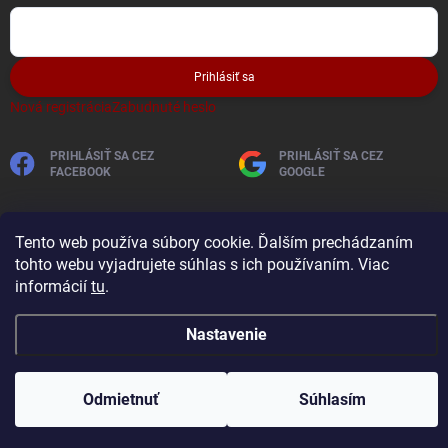
Prihlásiť sa
Nová registrácia
Zabudnuté heslo
PRIHLÁSIŤ SA CEZ
PRIHLÁSIŤ SA CEZ
FACEBOOK
GOOGLE
Tento web používa súbory cookie. Ďalším prechádzaním
tohto webu vyjadrujete súhlas s ich používaním. Viac
informácií
tu
.
Copyright 2026
AutobaterieSkladom
. Všetky práva vyhradené.
Nastavenie
Vytvoril Shoptet
Odmietnuť
Súhlasím