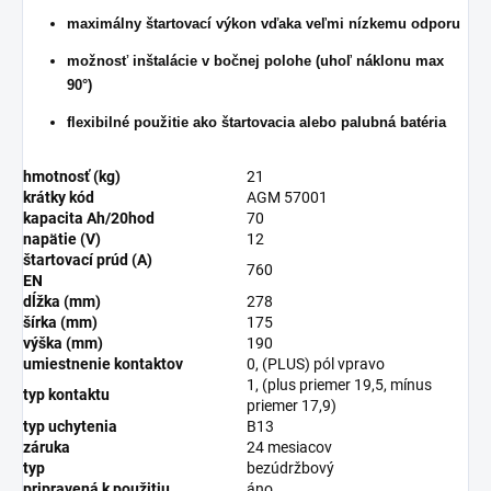
maximálny štartovací výkon vďaka veľmi nízkemu odporu
možnosť inštalácie v bočnej polohe (uhoľ náklonu max
90°)
flexibilné použitie ako štartovacia alebo palubná batéria
hmotnosť (kg)
21
krátky kód
AGM 57001
kapacita Ah/20hod
70
napätie (V)
12
štartovací prúd (A)
760
EN
dĺžka (mm)
278
šírka (mm)
175
výška (mm)
190
umiestnenie kontaktov
0, (PLUS) pól vpravo
1, (plus priemer 19,5, mínus
typ kontaktu
priemer 17,9)
typ uchytenia
B13
záruka
24 mesiacov
typ
bezúdržbový
pripravená k použitiu
áno