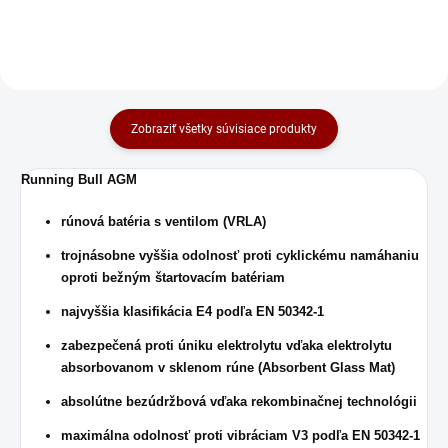
vynikajúci štartovací prúd aj v
extrémnych...
extrémnych...
Zobraziť všetky súvisiace produkty
Running Bull AGM
rúnová batéria s ventilom (VRLA)
trojnásobne vyššia odolnosť proti cyklickému namáhaniu
oproti bežným štartovacím batériam
najvyššia klasifikácia E4 podľa EN 50342-1
zabezpečená proti úniku elektrolytu vďaka elektrolytu
absorbovanom v sklenom rúne (Absorbent Glass Mat)
absolútne bezúdržbová vďaka rekombinačnej technológii
maximálna odolnosť proti vibráciam V3 podľa EN 50342-1