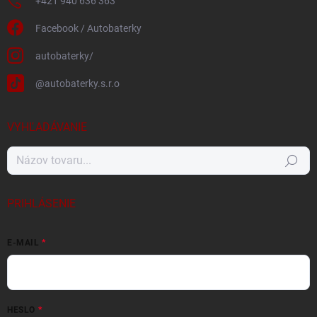
+421 940 636 363
Facebook / Autobaterky
autobaterky/
@autobaterky.s.r.o
VYHĽADÁVANIE
Hľadať
PRIHLÁSENIE
E-MAIL
HESLO