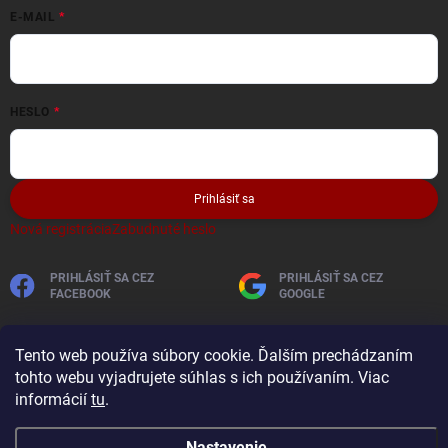
E-MAIL
HESLO
Prihlásiť sa
Nová registrácia
Zabudnuté heslo
PRIHLÁSIŤ SA CEZ
PRIHLÁSIŤ SA CEZ
FACEBOOK
GOOGLE
Tento web používa súbory cookie. Ďalším prechádzaním
tohto webu vyjadrujete súhlas s ich používaním. Viac
informácií
tu
.
Nastavenie