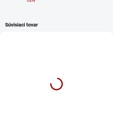
DEŇ
Súvisiaci tovar
NA DOTAZ
Motobatéria YUASA
YB16CL-B 19Ah 12V
132 €
Do košíka