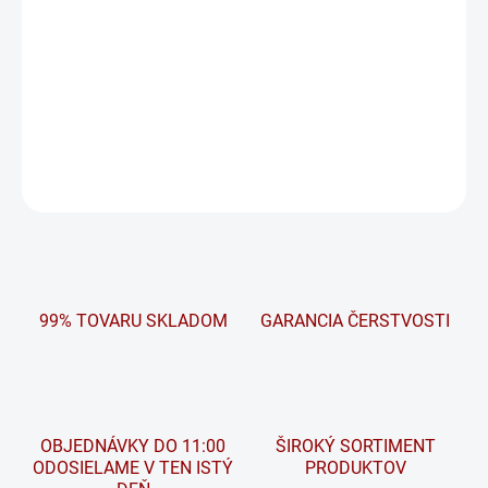
Štandardný výkon.
Inštalácia len vo zvislej polohe vekom hore.
S možnosťou úniku elektrolytu (emisia kyslých výparov).
Vhodné pre štandardné potreby napájania.
DETAILNÉ INFORMÁCIE
OPÝTAŤ SA
STRÁŽIŤ
99% TOVARU SKLADOM
GARANCIA ČERSTVOSTI
OBJEDNÁVKY DO 11:00
ŠIROKÝ SORTIMENT
ODOSIELAME V TEN ISTÝ
PRODUKTOV