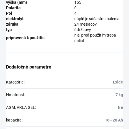
výška (mm)
155
Polarita
0
Pól
4
elektrolyt
náplň je súčasťou balenia
záruka
24 mesiacov
typ
údržbový
nie, pred použitím treba
pripravená k použitiu
naliať
Dodatočné parametre
Kategória
:
Exide
Hmotnosť
:
7 kg
AGM, VRLA GEL
:
Ne
kapacita
:
16 - 20 Ah