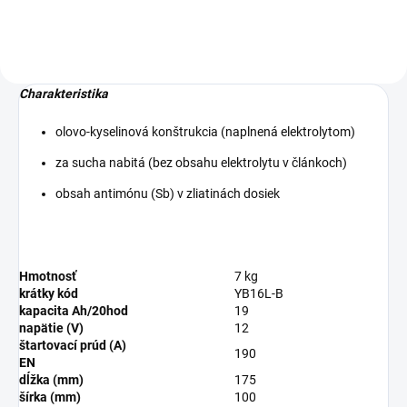
Charakteristika
olovo-kyselinová konštrukcia (naplnená elektrolytom)
za sucha nabitá (bez obsahu elektrolytu v článkoch)
obsah antimónu (Sb) v zliatinách dosiek
Hmotnosť
7 kg
krátky kód
YB16L-B
kapacita Ah/20hod
19
napätie (V)
12
štartovací prúd (A)
190
EN
dĺžka (mm)
175
šírka (mm)
100