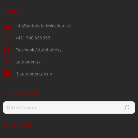
KONTAKT
info
@
autobaterieskladom.sk
+421 940 636 363
Facebook / Autobaterky
autobaterky/
@autobaterky.s.r.o
VYHĽADÁVANIE
Hľadať
PRIHLÁSENIE