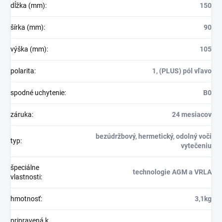
dĺžka (mm)
:
150
šírka (mm)
:
90
výška (mm)
:
105
polarita
:
1, (PLUS) pól vľavo
spodné uchytenie:
B0
záruka
:
24 mesiacov
bezúdržbový, hermetický, odolný voči
typ
:
vytečeniu
špeciálne
technologie AGM a VRLA
vlastnosti
:
hmotnosť:
3,1kg
pripravená k