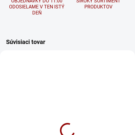
OBJEDNÁVKY DO 11:00
ŠIROKÝ SORTIMENT
ODOSIELAME V TEN ISTÝ
PRODUKTOV
DEŇ
Súvisiaci tovar
SEZÓNA
SKLADOM
SKLADOM
BANNER POLSCHUTZ
Nabíjačka CTEK MXS 5.0
(400ml) - Ochranný sprej
na póly
75 €
13 €