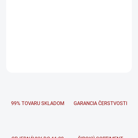
Exide predstavuje sortiment Prídavných akumulátorov pre trh
náhradnej spotreby, vyrobený na základe našich skúseností,
získaných pri vývoji originálnych autodielov. Prídavné
akumulátory napájajú elektrické vybavenie niektorých vozidiel, ako
doplnok hlavnej štartovacej batérie a garantujú prevádzky
schopnosť vozidiel za každých podmienok.
DETAILNÉ INFORMÁCIE
OPÝTAŤ SA
STRÁŽIŤ
99% TOVARU SKLADOM
GARANCIA ČERSTVOSTI