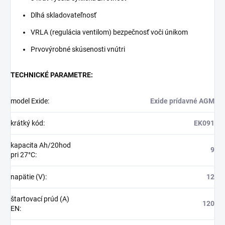
Dlhá skladovateľnosť
VRLA (regulácia ventilom) bezpečnosť voči únikom
Prvovýrobné skúsenosti vnútri
TECHNICKÉ PARAMETRE:
model Exide
:
Exide prídavné AGM
krátký kód
:
EK091
kapacita Ah/20hod
9
pri 27°C
:
napätie (V)
:
12
štartovací prúd (A)
120
EN
: