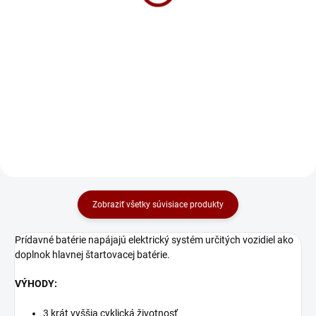
Do košíka
Do košíka
Banner SPREJ NA OCHRANU
PÓLOV NA OCHRANU PÓLOV
BATÉRIÍ A PRIPOJOVACÍCH
SVORIEK Sprej na ochranu pólov
trvalo a účinne zabraňuje korózii
a zaručuje tým rovnomerný
prietok...
Zobraziť všetky súvisiace produkty
Prídavné batérie napájajú elektrický systém určitých vozidiel ako
doplnok hlavnej štartovacej batérie.
VÝHODY:
3 krát vyššia cyklická životnosť