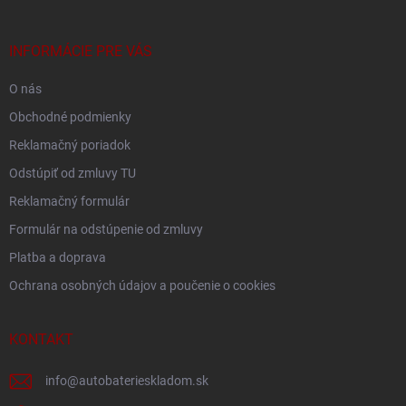
ä
t
i
INFORMÁCIE PRE VÁS
e
O nás
Obchodné podmienky
Reklamačný poriadok
Odstúpiť od zmluvy TU
Reklamačný formulár
Formulár na odstúpenie od zmluvy
Platba a doprava
Ochrana osobných údajov a poučenie o cookies
KONTAKT
info
@
autobaterieskladom.sk