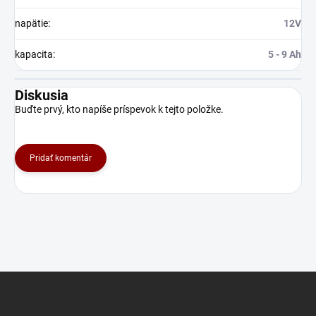
napätie
:
12V
kapacita
:
5 - 9 Ah
Diskusia
Buďte prvý, kto napíše príspevok k tejto položke.
Pridať komentár
Z
á
p