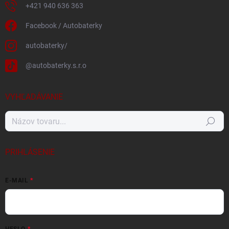
+421 940 636 363
Facebook / Autobaterky
autobaterky/
@autobaterky.s.r.o
VYHĽADÁVANIE
Hľadať
PRIHLÁSENIE
E-MAIL