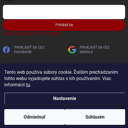
HESLO
Prihlásiť sa
Nová registrácia
Zabudnuté heslo
PRIHLÁSIŤ SA CEZ
PRIHLÁSIŤ SA CEZ
FACEBOOK
GOOGLE
Tento web používa súbory cookie. Ďalším prechádzaním
tohto webu vyjadrujete súhlas s ich používaním. Viac
informácií
tu
.
Copyright 2026
AutobaterieSkladom
. Všetky práva vyhradené.
Nastavenie
Vytvoril Shoptet
Odmietnuť
Súhlasím