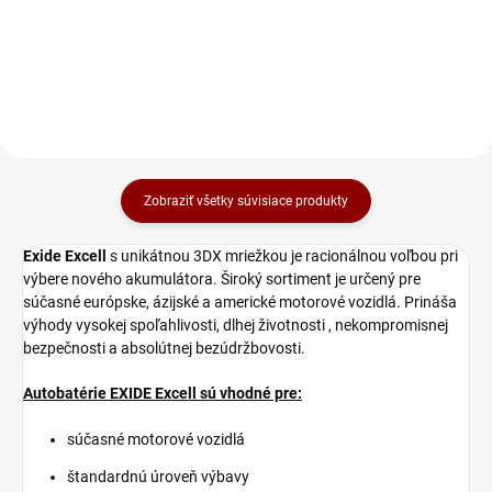
Do košíka
Zobraziť všetky súvisiace produkty
Exide Excell
s unikátnou 3DX mriežkou je racionálnou voľbou pri
výbere nového akumulátora. Široký sortiment je určený pre
súčasné európske, ázijské a americké motorové vozidlá. Prináša
výhody vysokej spoľahlivosti, dlhej životnosti , nekompromisnej
bezpečnosti a absolútnej bezúdržbovosti.
Autobatérie EXIDE Excell sú vhodné pre:
súčasné motorové vozidlá
štandardnú úroveň výbavy