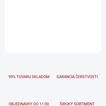
voľbou pri výbere nového akumulátora. Široký sortiment je určený
pre súčasné európske, ázijské a americké motorové vozidlá.
Prináša výhody vysokej spoľahlivosti, dlhej životnosti ,
nekompromisnej bezpečnosti a absolútnej bezúdržbovosti.
DETAILNÉ INFORMÁCIE
OPÝTAŤ SA
STRÁŽIŤ
99% TOVARU SKLADOM
GARANCIA ČERSTVOSTI
OBJEDNÁVKY DO 11:00
ŠIROKÝ SORTIMENT