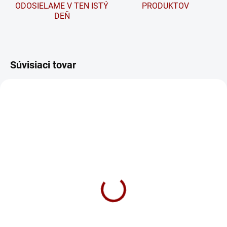
ODOSIELAME V TEN ISTÝ
PRODUKTOV
DEŇ
Súvisiaci tovar
NA DOTAZ
SKLADOM
Nabíjačka autobatérií
Nabíjačka CTEK MXS 5.0
EMOS 6/12V 4A N1014
Test & Charge
45 €
112 €
Do košíka