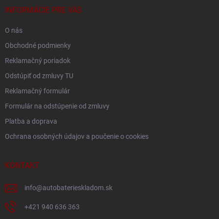
i
INFORMÁCIE PRE VÁS
e
O nás
Obchodné podmienky
Reklamačný poriadok
Odstúpiť od zmluvy TU
Reklamačný formulár
Formulár na odstúpenie od zmluvy
Platba a doprava
Ochrana osobných údajov a poučenie o cookies
KONTAKT
info
@
autobaterieskladom.sk
+421 940 636 363