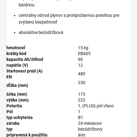
batériou
centrálny odvod plynov s protipožiarnou poistkou pre
zvýšenú bezpečnosť
absolútne bezúdržbová
hmotnosť
15 kg
krátky kód
EB605
kapacita Ah/20hod
60
napätie (V)
12
štartovací prúd (A)
480
EN
230
dĺžka (mm)
šírka (mm)
173
výška (mm)
222
Polarita
1, (PLUS) pól vľavo
Pól
1
typ uchytenia
B1
záruka
24 mesiacov
typ
bezúdržbový
pripravená k použitiu
áno