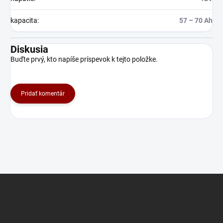
kapacita
:
57 – 70 Ah
Diskusia
Buďte prvý, kto napíše príspevok k tejto položke.
Pridať komentár
Z
á
p
ä
t