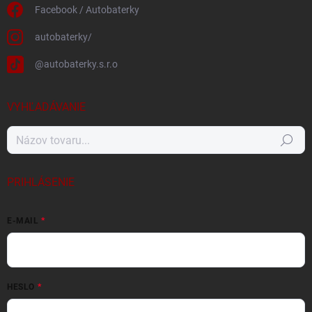
Facebook / Autobaterky
autobaterky/
@autobaterky.s.r.o
VYHĽADÁVANIE
Hľadať
PRIHLÁSENIE
E-MAIL
HESLO