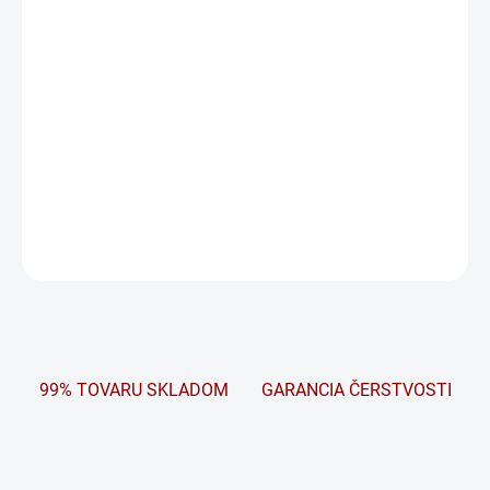
Carbon Boost 2.0. Podporuje všetky vozidlá, s i bez systému Štart-
Stop, ktoré majú vysoké požiadavky na cyklický výkon. Pri
inštalácii do automobilov so systémom Štart-Stop ukazuje nová
batéria EFB neprekonateľnú schopnosť obnovy energie a
výnimočnú dynamickú akceptáciu nabíjania. Pokiaľ je batéria
inštalovaná vo vozidle s konvenčným pohonom, profituje z
celkovo dlhšej životnosti.
DETAILNÉ INFORMÁCIE
OPÝTAŤ SA
STRÁŽIŤ
99% TOVARU SKLADOM
GARANCIA ČERSTVOSTI