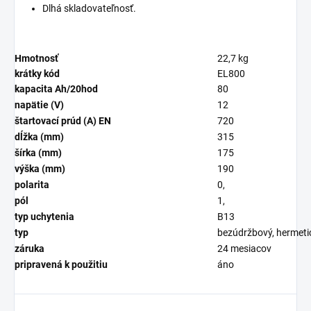
Dlhá skladovateľnosť.
Hmotnosť
22,7 kg
krátky kód
EL800
kapacita Ah/20hod
80
napätie (V)
12
štartovací prúd (A) EN
720
dĺžka (mm)
315
šírka (mm)
175
výška (mm)
190
polarita
0,
pól
1,
typ uchytenia
B13
typ
bezúdržbový, hermetic
záruka
24 mesiacov
pripravená k použitiu
áno