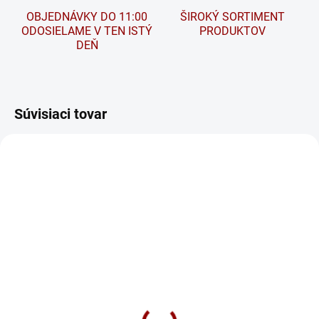
OBJEDNÁVKY DO 11:00
ŠIROKÝ SORTIMENT
ODOSIELAME V TEN ISTÝ
PRODUKTOV
DEŇ
Súvisiaci tovar
SKLADOM
SKLADOM
BANNER POLSCHUTZ
Nabíjačka CTEK MXS 5.0
(400ml) - Ochranný sprej
Test & Charge
na póly