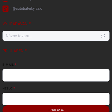
@autobaterky.s.r.o
VYHĽADÁVANIE
Hľadať
PRIHLÁSENIE
E-MAIL
HESLO
Prihlásiť sa