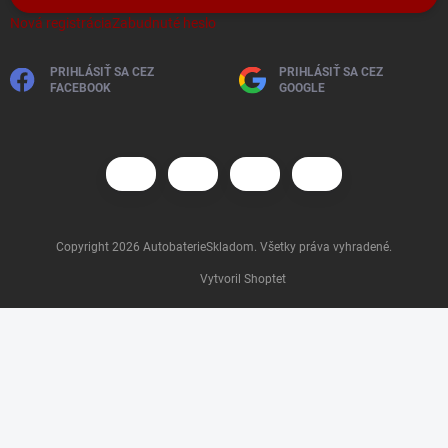
Nová registrácia
Zabudnuté heslo
PRIHLÁSIŤ SA CEZ
PRIHLÁSIŤ SA CEZ
FACEBOOK
GOOGLE
Copyright 2026
AutobaterieSkladom
. Všetky práva vyhradené.
Vytvoril Shoptet