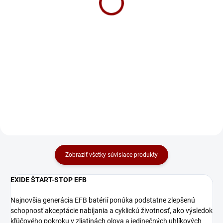
112 €
13 €
Do košíka
Do košíka
Banner SPREJ NA OCHRANU
PÓLOV NA OCHRANU PÓLOV
BATÉRIÍ A PRIPOJOVACÍCH
SVORIEK Sprej na ochranu pólov
trvalo a účinne zabraňuje korózii
a zaručuje tým rovnomerný
prietok...
Zobraziť všetky súvisiace produkty
EXIDE ŠTART-STOP EFB
Najnovšia generácia EFB batérií ponúka podstatne zlepšenú
schopnosť akceptácie nabíjania a cyklickú životnosť, ako výsledok
kľúčového pokroku v zliatinách olova a jedinečných uhlíkových