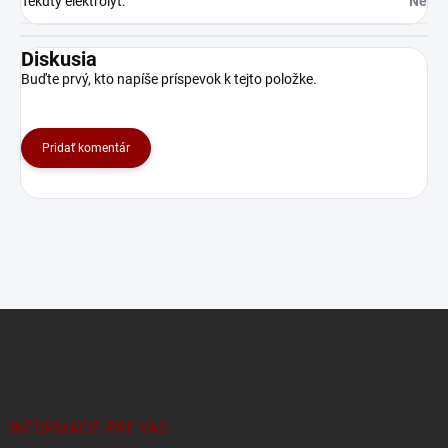
Tekutý elektrolyt
:
Ne
Diskusia
Buďte prvý, kto napíše príspevok k tejto položke.
Pridať komentár
Z
á
p
ä
t
i
INFORMÁCIE PRE VÁS