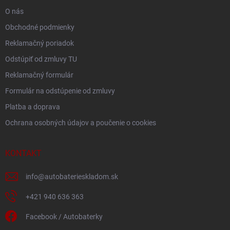
e
O nás
Obchodné podmienky
Reklamačný poriadok
Odstúpiť od zmluvy TU
Reklamačný formulár
Formulár na odstúpenie od zmluvy
Platba a doprava
Ochrana osobných údajov a poučenie o cookies
KONTAKT
info
@
autobaterieskladom.sk
+421 940 636 363
Facebook / Autobaterky