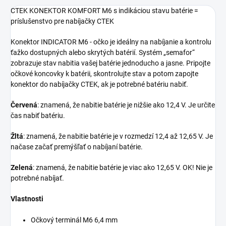
CTEK KONEKTOR KOMFORT M6 s indikáciou stavu batérie =
príslušenstvo pre nabíjačky CTEK
Konektor INDICATOR M6 - očko je ideálny na nabíjanie a kontrolu
ťažko dostupných alebo skrytých batérií. Systém „semafor“
zobrazuje stav nabitia vašej batérie jednoducho a jasne. Pripojte
očkové koncovky k batérii, skontrolujte stav a potom zapojte
konektor do nabíjačky CTEK, ak je potrebné batériu nabiť.
Červená
: znamená, že nabitie batérie je nižšie ako 12,4 V. Je určite
čas nabiť batériu.
Žltá
: znamená, že nabitie batérie je v rozmedzí 12,4 až 12,65 V. Je
načase začať premýšľať o nabíjaní batérie.
Zelená
: znamená, že nabitie batérie je viac ako 12,65 V. OK! Nie je
potrebné nabíjať.
Vlastnosti
Očkový terminál M6 6,4 mm