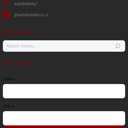
autobaterky/
@autobaterky.s.r.o
VYHĽADÁVANIE
Hľadať
PRIHLÁSENIE
E-MAIL
HESLO