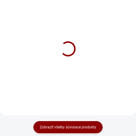
NA DOTAZ
SKLADOM
Nabíjačka CTEK MXS 3.8
Nabíjačka CTEK MXS 5.0
68 €
Test & Charge
Do košíka
112 €
Do košíka
Zobraziť všetky súvisiace produkty