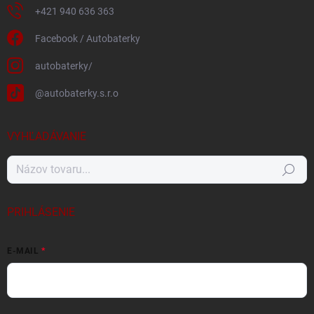
+421 940 636 363
Facebook / Autobaterky
autobaterky/
@autobaterky.s.r.o
VYHĽADÁVANIE
Hľadať
PRIHLÁSENIE
E-MAIL