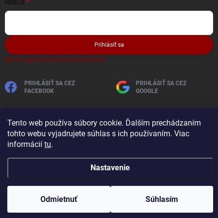
HESLO
Prihlásiť sa
Nová registrácia
Zabudnuté heslo
PRIHLÁSIŤ SA CEZ
PRIHLÁSIŤ SA CEZ
FACEBOOK
GOOGLE
Tento web používa súbory cookie. Ďalším prechádzaním
tohto webu vyjadrujete súhlas s ich používaním. Viac
informácií
tu
.
Nastavenie
Copyright 2026
AutobaterieSkladom
. Všetky práva vyhradené.
Vytvoril Shoptet
Odmietnuť
Súhlasím