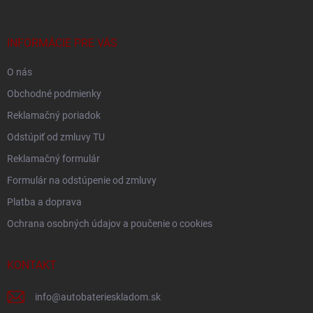
ä
t
i
INFORMÁCIE PRE VÁS
e
O nás
Obchodné podmienky
Reklamačný poriadok
Odstúpiť od zmluvy TU
Reklamačný formulár
Formulár na odstúpenie od zmluvy
Platba a doprava
Ochrana osobných údajov a poučenie o cookies
KONTAKT
info
@
autobaterieskladom.sk