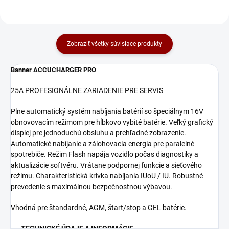
Zobraziť všetky súvisiace produkty
Banner ACCUCHARGER PRO
25A
PROFESIONÁLNE ZARIADENIE PRE SERVIS
Plne automatický systém nabíjania batérií so špeciálnym 16V
obnovovacím režimom pre hĺbkovo vybité batérie. Veľký grafický
displej pre jednoduchú obsluhu a prehľadné zobrazenie.
Automatické nabíjanie a zálohovacia energia pre paralelné
spotrebiče. Režim Flash napája vozidlo počas diagnostiky a
aktualizácie softvéru. Vrátane podpornej funkcie a sieťového
režimu. Charakteristická krivka nabíjania IUoU / IU. Robustné
prevedenie s maximálnou bezpečnostnou výbavou.
Vhodná pre štandardné, AGM, štart/stop a GEL batérie.
TECHNICKÉ ÚDAJE A INFORMÁCIE