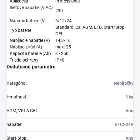
Aplikacija
Professional
Sieťové napätie (V AC)
230
Napätie batérie (V
6/12/24
Standard, Ca, AGM, EFB, Start/Stop,
Typ batérie
GEL
Nabíjacie napätie (V)
14,8/16
Nabíjací prúd (A)
max. 25
Kapacita batérie (Ah)
3 - 250
Trieda ochrany
IP40
Dodatočné parametre
Kategória
:
Nabíjačky
Hmotnosť
:
3 kg
AGM, VRLA GEL
:
Ano
napätie
:
6-12-24V
Start-Stop
:
Ano