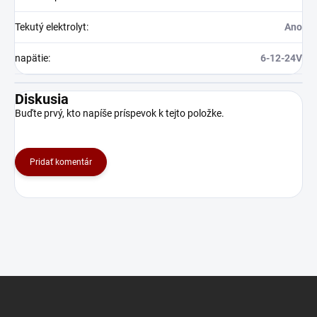
Tekutý elektrolyt
:
Ano
napätie
:
6-12-24V
Diskusia
Buďte prvý, kto napíše príspevok k tejto položke.
Pridať komentár
Z
á
p