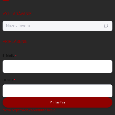
VYHĽADÁVANIE
Hľadať
PRIHLÁSENIE
E-MAIL
HESLO
Prihlásiť sa
Nová registrácia
Zabudnuté heslo