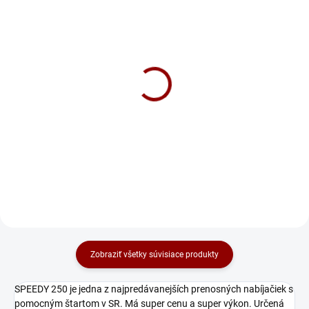
NA DOTAZ
SKLADOM
Nabíjačka Noco Genius
Nabíjačka CTEK MXS 5.0
G7200 (12/24V 7.2A)
75 €
124 €
Do košíka
Do košíka
Zobraziť všetky súvisiace produkty
SPEEDY 250 je jedna z najpredávanejších prenosných nabíjačiek s
pomocným štartom v SR. Má super cenu a super výkon. Určená