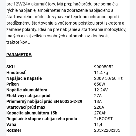
pre 12V/24V akumulátory. Má prepínač prúdu pre pomalé a
rýchle nabíjanie, ampérmeter na zobrazenie nabíjacieho a
štartovacieho prúdu. Je vybavené tepelnou ochranou oproti
predĺženému štartovaniu a vnútornou poistkou proti skratom a
zámene polarity. Ideálna pre nabíjanie a štartovanie motocyklov,
malých ale aj veľkých osobných automobilov, dodávok,
traktoríkov ...
PARAMETRE:
SKU
99005052
Hmotnosť
11.4 kg
Napájacie napätie
230V 50/60 Hz
Príkon
650W
Napätie akumulátora
12-24V
Efektívny nabíjací prúd
27A
Priemerný nabíjací prúd EN 60335-2-29
18A
Štartovací prúd max
220A
Kapacita akumulátora 15h
270Ah
Regulačné stupne nabíjacieho prúdu
2+BOOST
Váha
11,4
Rozmer
235x220x335