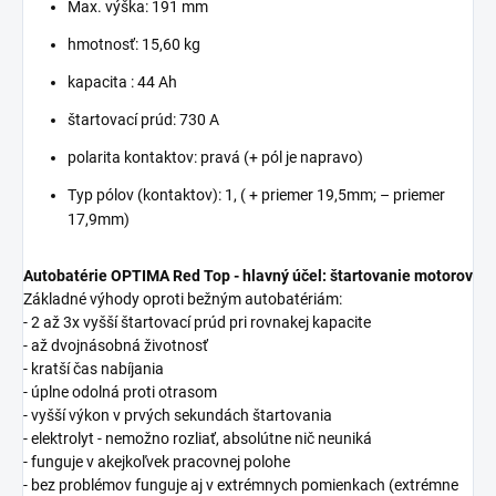
Max. výška: 191 mm
hmotnosť: 15,60 kg
kapacita : 44 Ah
štartovací prúd: 730 A
polarita kontaktov: pravá (+ pól je napravo)
Typ pólov (kontaktov): 1, ( + priemer 19,5mm; – priemer
17,9mm)
Autobatérie OPTIMA Red Top - hlavný účel: štartovanie motorov
Základné výhody oproti bežným autobatériám:
- 2 až 3x vyšší štartovací prúd pri rovnakej kapacite
- až dvojnásobná životnosť
- kratší čas nabíjania
- úplne odolná proti otrasom
- vyšší výkon v prvých sekundách štartovania
- elektrolyt - nemožno rozliať, absolútne nič neuniká
- funguje v akejkoľvek pracovnej polohe
- bez problémov funguje aj v extrémnych pomienkach (extrémne