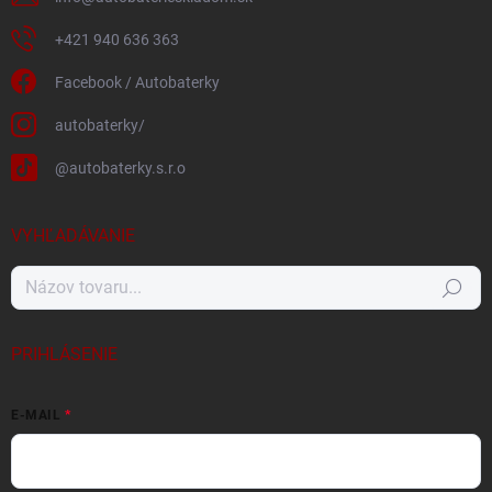
+421 940 636 363
Facebook / Autobaterky
autobaterky/
@autobaterky.s.r.o
VYHĽADÁVANIE
Hľadať
PRIHLÁSENIE
E-MAIL