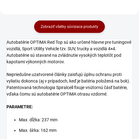
Zobraziť všetky súvisiace produkty
Autobatérie OPTIMA Red Top sú ako určené hlavne pre tuningové
vozidlá, Sport Utility Vehicle tzv. SUV, trucky a vozidlá 4×4.
Autobatérie sú stavané na zvládnutie vysokých teplotôt pod
kapotami výkonných motorov.
Nepriedušne uzatvorené články zaisťujú úplnu ochranu proti
vyliatiu dokonca (aj v prípadoch, keď je batéria položená na bok).
Patentovaná technologia Spiralcell fixuje vnútornú čásť batérie,
vďaka čomu sú autobatérie OPTIMA otrasu vzdorné.
PARAMETRE:
Max. dĺžka: 237 mm
Max. šírka: 162 mm