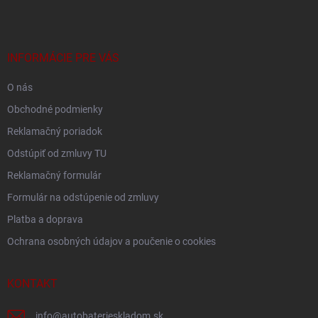
p
ä
t
i
INFORMÁCIE PRE VÁS
e
O nás
Obchodné podmienky
Reklamačný poriadok
Odstúpiť od zmluvy TU
Reklamačný formulár
Formulár na odstúpenie od zmluvy
Platba a doprava
Ochrana osobných údajov a poučenie o cookies
KONTAKT
info
@
autobaterieskladom.sk