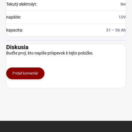
Tekutý elektrolyt
:
Ne
napätie
:
12V
kapacita
:
31 – 56 Ah
Diskusia
Buďte prvý, kto napíše príspevok k tejto položke.
Pridať komentár
Z
á