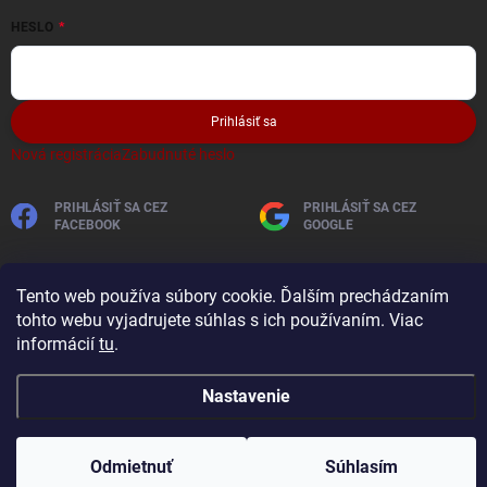
HESLO
Prihlásiť sa
Nová registrácia
Zabudnuté heslo
PRIHLÁSIŤ SA CEZ
PRIHLÁSIŤ SA CEZ
FACEBOOK
GOOGLE
Tento web používa súbory cookie. Ďalším prechádzaním
tohto webu vyjadrujete súhlas s ich používaním. Viac
informácií
tu
.
Nastavenie
Copyright 2026
AutobaterieSkladom
. Všetky práva vyhradené.
Vytvoril Shoptet
Odmietnuť
Súhlasím