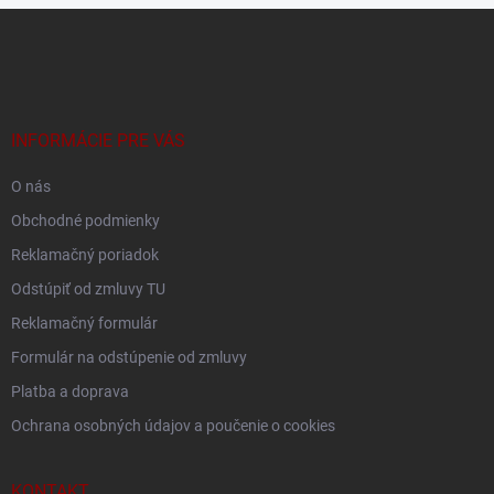
Z
á
p
ä
t
i
INFORMÁCIE PRE VÁS
e
O nás
Obchodné podmienky
Reklamačný poriadok
Odstúpiť od zmluvy TU
Reklamačný formulár
Formulár na odstúpenie od zmluvy
Platba a doprava
Ochrana osobných údajov a poučenie o cookies
KONTAKT