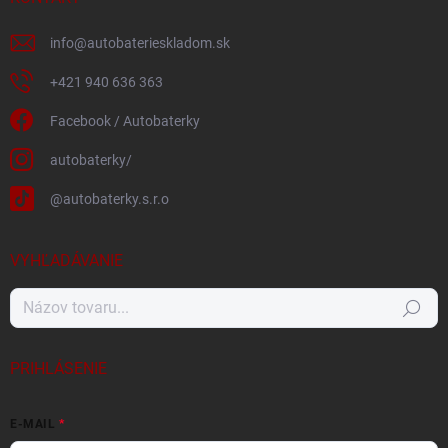
info
@
autobaterieskladom.sk
+421 940 636 363
Facebook / Autobaterky
autobaterky/
@autobaterky.s.r.o
VYHĽADÁVANIE
Hľadať
PRIHLÁSENIE
E-MAIL