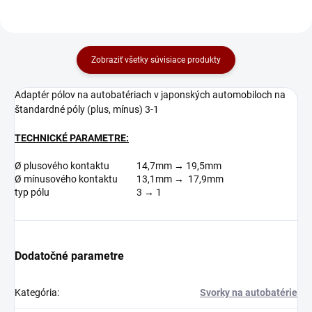
Zobraziť všetky súvisiace produkty
Adaptér pólov na autobatériach v japonských automobiloch na
štandardné póly (plus, mínus) 3-1
TECHNICKÉ PARAMETRE:
Ø plusového kontaktu
14,7mm → 19,5mm
Ø mínusového kontaktu
13,1mm → 17,9mm
typ pólu
3 → 1
Dodatočné parametre
Kategória
:
Svorky na autobatérie