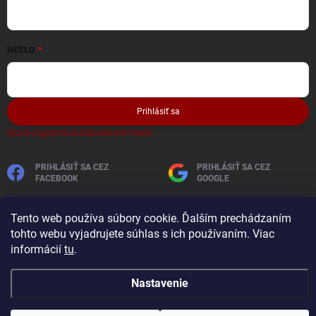
HESLO
Prihlásiť sa
Nová registrácia
Zabudnuté heslo
PRIHLÁSIŤ SA CEZ
PRIHLÁSIŤ SA CEZ
FACEBOOK
GOOGLE
Tento web používa súbory cookie. Ďalším prechádzaním
tohto webu vyjadrujete súhlas s ich používaním. Viac
informácií
tu
.
Nastavenie
Copyright 2026
AutobaterieSkladom
. Všetky práva vyhradené.
Vytvoril Shoptet