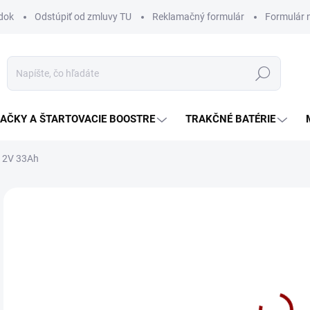
dok
Odstúpiť od zmluvy TU
Reklamačný formulár
Formulár 
Hľadať
JAČKY A ŠTARTOVACIE BOOSTRE
TRAKČNÉ BATÉRIE
 12V 33Ah
Neohodnotené
Podrobnosti hodnotenia
ZNAČKA:
AGM
81
Jedn
SK
cena