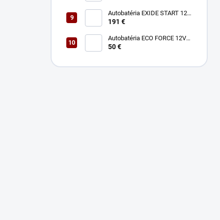
Autobatéria EXIDE START 12V
140Ah 800A EN900
191 €
Autobatéria ECO FORCE 12V
50Ah 400A
50 €