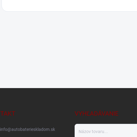
TAKT
VYHĽADÁVANIE
info
@
autobaterieskladom.sk