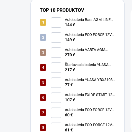
TOP 10 PRODUKTOV
Autobatéria Bars AGM LINE
12V 80Ah 800A
144 €
Autobatéria ECO FORCE 12V
180Ah 1050A
149 €
Autobatéria VARTA AGM
Dynamic 12V 95Ah 850A A5
270 €
Štartovacia batéria YUASA
YBX7030 12V 80Ah 760A
217 €
Autobatéria YUASA YBX3108
12V 50Ah 400A P+
77 €
Autobatéria EXIDE START 12V
74Ah 680A EN750
107 €
Autobatéria ECO FORCE 12V
60Ah 490A
60 €
Autobatéria ECO-FORCE 12V
62Ah 490A
61 €