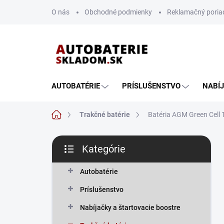
Prejsť
O nás
Obchodné podmienky
Reklamačný poria
na
obsah
AUTOBATÉRIE
PRÍSLUŠENSTVO
NABÍ
Domov
Trakčné batérie
Batéria AGM Green Cell
B
Kategórie
o
Preskočiť
č
kategórie
n
Autobatérie
ý
Príslušenstvo
p
a
Nabíjačky a štartovacie boostre
n