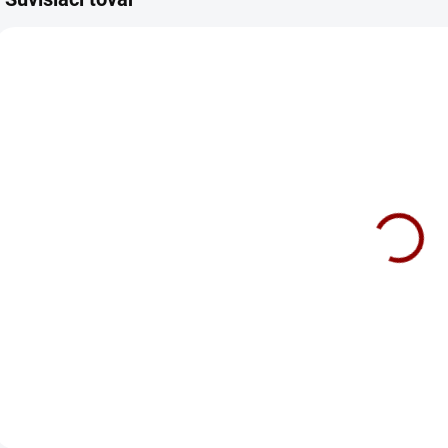
N1014
MXS 7.0
NA DOTAZ
SKLADOM
Nabíjačka
Nabíjačka
autobatérií
CTEK MXS 7.0
EMOS 6/12V
4A N1014
137 €
45 €
Do košíka
Do košíka