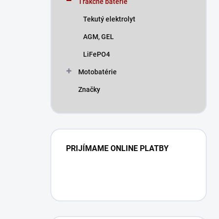
Trakčné batérie
e
l
Tekutý elektrolyt
AGM, GEL
LiFePO4
Motobatérie
Značky
PRIJÍMAME ONLINE PLATBY