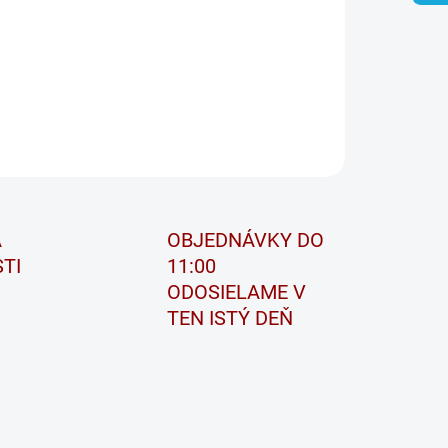
ILNÉ INFORMÁCIE
OPÝTAŤ SA
STRÁŽIŤ
A
OBJEDNÁVKY DO
TI
11:00
ODOSIELAME V
TEN ISTÝ DEŇ