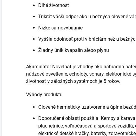
Dlhé životnosť
Trikrát väčší odpor ako u bežných olovené-vá
Nízke samovybíjanie
Vyššia odolnosť proti vibráciám než u bežných
Žiadny únik kvapalín alebo plynu
Akumulátor Novelbat je vhodný ako náhradná batéri
núdzové osvetlenie, echoloty, sonary, elektronické
životnosť v záložných systémoch je 5 rokov.
Výhody produktu
Olovené hermeticky uzatvorené a úplne bezúd
Doporučené oblasti použitia: Kempy a karavan
plachetnice, voľnočasová a športové vozidlá, el
elektrické detské hračky, baterky, zdravotní