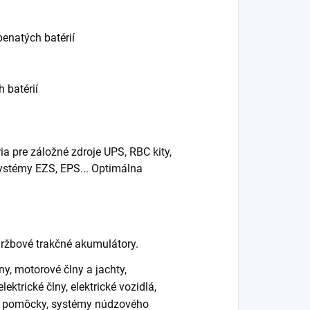
penatých batérií
 batérií
a pre záložné zdroje UPS, RBC kity,
 systémy EZS, EPS... Optimálna
ržbové trakčné akumulátory.
y, motorové člny a jachty,
ektrické člny, elektrické vozidlá,
cke pomôcky, systémy núdzového