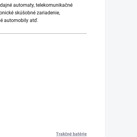
predajné automaty, telekomunikačné
ronické skúšobné zariadenie,
né automobily atď.
Trakčné batérie