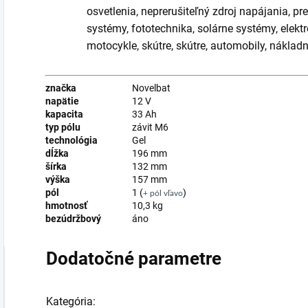
osvetlenia, neprerušiteľný zdroj napájania, 
systémy, fototechnika, solárne systémy, elekt
motocykle, skútre, skútre, automobily, náklad
značka
Novelbat
napätie
12 V
kapacita
33 Ah
typ pólu
závit M6
technológia
Gel
dĺžka
196 mm
šírka
132 mm
výška
157 mm
pól
1 (
)
+ pól vľavo
hmotnosť
10,3 kg
bezúdržbový
áno
Dodatočné parametre
Kategória
: