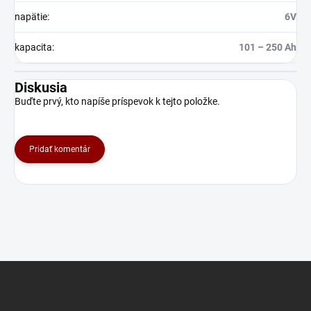
napätie
:
6V
kapacita
:
101 – 250 Ah
Diskusia
Buďte prvý, kto napíše príspevok k tejto položke.
Pridať komentár
Z
á
p