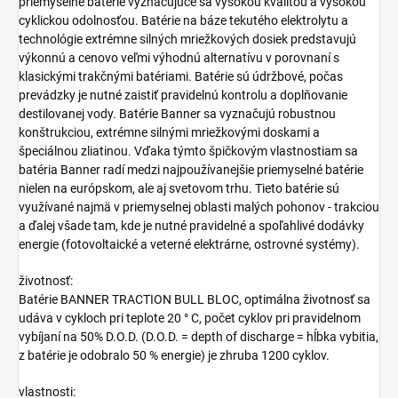
priemyselné batérie vyznačujúce sa vysokou kvalitou a vysokou
cyklickou odolnosťou. Batérie na báze tekutého elektrolytu a
technológie extrémne silných mriežkových dosiek predstavujú
výkonnú a cenovo veľmi výhodnú alternatívu v porovnaní s
klasickými trakčnými batériami. Batérie sú
údržbové
, počas
prevádzky je nutné zaistiť pravidelnú kontrolu a doplňovanie
destilovanej vody. Batérie Banner sa vyznačujú robustnou
konštrukciou, extrémne silnými mriežkovými doskami a
špeciálnou zliatinou. Vďaka týmto špičkovým vlastnostiam sa
batéria Banner radí medzi najpoužívanejšie priemyselné batérie
nielen na európskom, ale aj svetovom trhu. Tieto batérie sú
využívané najmä v priemyselnej oblasti malých pohonov - trakciou
a ďalej všade tam, kde je nutné pravidelné a spoľahlivé dodávky
energie (fotovoltaické a veterné elektrárne, ostrovné systémy).
životnosť:
Batérie BANNER TRACTION BULL BLOC, optimálna životnosť sa
udáva v cykloch pri teplote 20 ° C, počet cyklov pri pravidelnom
vybíjaní na 50%
D.O.D.
(D.O.D. = depth of discharge = hĺbka vybitia,
z batérie je odobralo 50 % energie) je zhruba 1200 cyklov.
vlastnosti: