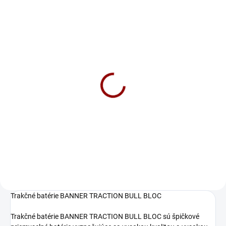
NA DOTAZ
NA DOTAZ
Nabíjačka CTEK PRO 25S
Nabíjačka CTEK PRO
12V 25A
25SE
281 €
414 €
Do košíka
Do košíka
Trakčné batérie BANNER TRACTION BULL BLOC
Trakčné batérie BANNER TRACTION BULL BLOC sú špičkové