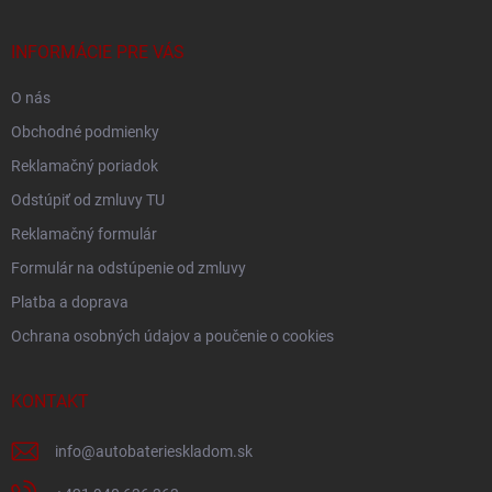
ä
t
i
INFORMÁCIE PRE VÁS
e
O nás
Obchodné podmienky
Reklamačný poriadok
Odstúpiť od zmluvy TU
Reklamačný formulár
Formulár na odstúpenie od zmluvy
Platba a doprava
Ochrana osobných údajov a poučenie o cookies
KONTAKT
info
@
autobaterieskladom.sk