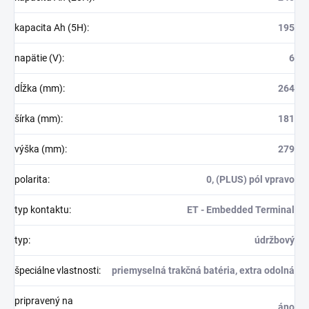
kapacita Ah (5H)
:
195
napätie (V)
:
6
dĺžka (mm)
:
264
šírka (mm)
:
181
výška (mm)
:
279
polarita
:
0, (PLUS) pól vpravo
typ kontaktu
:
ET - Embedded Terminal
typ
:
údržbový
špeciálne vlastnosti
:
priemyselná trakčná batéria, extra odolná
pripravený na
áno