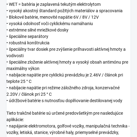
• WET = batéria je zaplavená tekutým elektrolytom
• vysoký akostný štandard požitých materiálov a spracovania
• Blokové batérie, menovité napätie 6V / 8V / 12V
• vysoká odolnosť voči cyklickému namáhaniu
• extrémne silné mriežkové dosky
• špeciálne separátory
• robustná konštrukcia
• špeciálny tvar dosiek pre zvýšenie priľnavosti aktívnej hmoty a
vodivosti
• špeciálne zloženie aktívnej hmoty a vysoký obsah antimónu pre
maximálny výkon
• nabíjacie napätie pre cyklickú prevádzku je 2.46V / článok pri
teplote 25 ° C
• nabíjacie napätie pri režime záložného zdroja, konzervačné
2.20V / článok pri 25 ° C
• údržbové batérie s nutnosťou doplňovanie destilovanej vody
Tieto trakčné batérie sú určené predovšetkým pre nasledujúce
aplikácie:
• napájanie elektromotora, golfové vozíky, manipulačná technika -
vozíky, letiská, stanice, výrobné haly, priemyselné prevádzky,