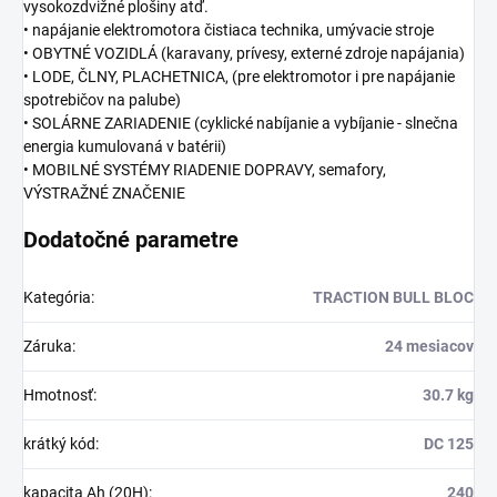
vysokozdvižné plošiny atď.
• napájanie elektromotora čistiaca technika, umývacie stroje
• OBYTNÉ VOZIDLÁ (karavany, prívesy, externé zdroje napájania)
• LODE, ČLNY, PLACHETNICA, (pre elektromotor i pre napájanie
spotrebičov na palube)
• SOLÁRNE ZARIADENIE (cyklické nabíjanie a vybíjanie - slnečna
energia kumulovaná v batérii)
• MOBILNÉ SYSTÉMY RIADENIE DOPRAVY, semafory,
VÝSTRAŽNÉ ZNAČENIE
Dodatočné parametre
Kategória
:
TRACTION BULL BLOC
Záruka
:
24 mesiacov
Hmotnosť
:
30.7 kg
krátký kód
:
DC 125
kapacita Ah (20H)
:
240