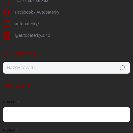
+421 940 636 363
Facebook / Autobaterky
autobaterky/
@autobaterky.s.r.o
VYHĽADÁVANIE
Hľadať
PRIHLÁSENIE
E-MAIL
HESLO