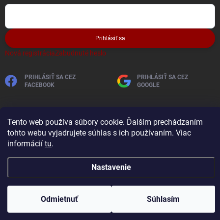
Prihlásiť sa
Nová registrácia
Zabudnuté heslo
PRIHLÁSIŤ SA CEZ
PRIHLÁSIŤ SA CEZ
FACEBOOK
GOOGLE
Tento web používa súbory cookie. Ďalším prechádzaním
tohto webu vyjadrujete súhlas s ich používaním. Viac
informácií
tu
.
Copyright 2026
AutobaterieSkladom
. Všetky práva vyhradené.
Nastavenie
Vytvoril Shoptet
Odmietnuť
Súhlasím