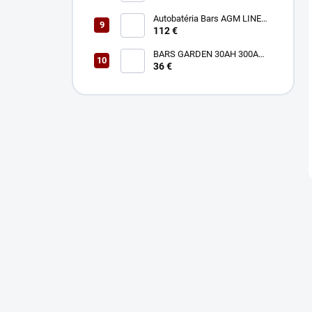
Autobatéria Bars AGM LINE
12V 40Ah L 400A HJ-S34B20L
112 €
BARS GARDEN 30AH 300A
12V P+
36 €