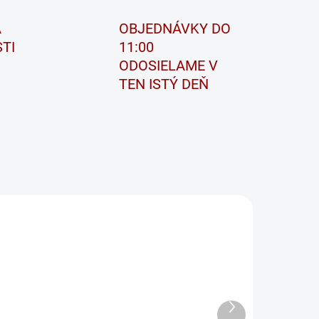
A
OBJEDNÁVKY DO
TI
11:00
ODOSIELAME V
TEN ISTÝ DEŇ
ÓNA
MXS 5.0 NEW
MXS 7.0
Ďalší
SKLADOM
SKLADOM