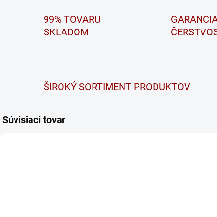
99% TOVARU
GARANCI
SKLADOM
ČERSTVOS
ŠIROKÝ SORTIMENT PRODUKTOV
Súvisiaci tovar
SEZ
MXS 3.8
MXS 5.0 T-CH
NA DOTAZ
SKLADOM