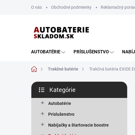
Prejsť
O nás
Obchodné podmienky
Reklamačný poria
na
obsah
AUTOBATÉRIE
PRÍSLUŠENSTVO
NABÍ
Domov
Trakčné batérie
Trakčná batéria EXIDE
B
Kategórie
o
Preskočiť
č
kategórie
n
Autobatérie
ý
Príslušenstvo
p
a
Nabíjačky a štartovacie boostre
n