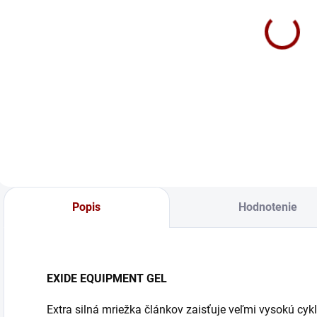
Nabíjačka
Nabíjačka
CTEK MXS 3.8
CTEK MXS 5.0
68 €
Test & Charge
112 €
Do košíka
Do košíka
Popis
Hodnotenie
EXIDE EQUIPMENT GEL
Extra silná mriežka článkov zaisťuje veľmi vysokú cyk