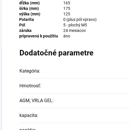
dĺžka (mm)
165
šírka (mm)
175
výška (mm)
125
Polarita
0 (plus pól vpravo)
Pól
5 - plochý M5
záruka
24 mesiacov
pripravená k použitiu
áno
Dodatočné parametre
Kategória
:
Hmotnosť
:
AGM, VRLA GEL
:
kapacita
: