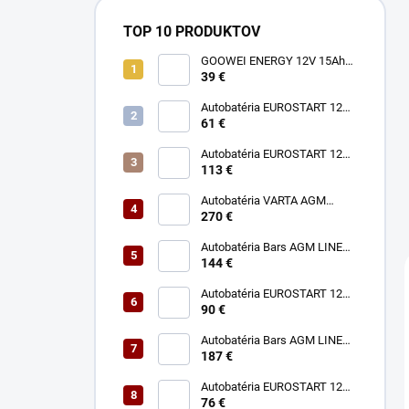
TOP 10 PRODUKTOV
GOOWEI ENERGY 12V 15Ah
6-DZM-12
39 €
Autobatéria EUROSTART 12V
45Ah 400A P
61 €
Autobatéria EUROSTART 12V
92Ah 850A P
113 €
Autobatéria VARTA AGM
Dynamic 12V 95Ah 850A A5
270 €
Autobatéria Bars AGM LINE
12V 80Ah 800A
144 €
Autobatéria EUROSTART 12V
72Ah 680A P
90 €
Autobatéria Bars AGM LINE
12V 105Ah 950A
187 €
Autobatéria EUROSTART 12V
62Ah 580A P
76 €