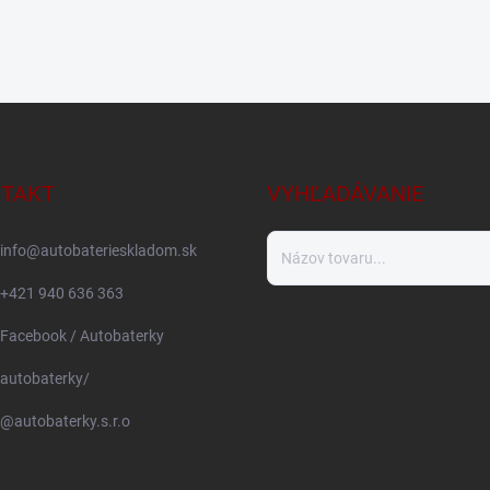
TAKT
VYHĽADÁVANIE
info
@
autobaterieskladom.sk
+421 940 636 363
Facebook / Autobaterky
autobaterky/
@autobaterky.s.r.o