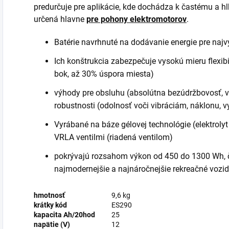
predurčuje pre aplikácie, kde dochádza k častému a hl
určená hlavne
pre pohony elektromotorov
.
Batérie navrhnuté na dodávanie energie pre najv
Ich konštrukcia zabezpečuje vysokú mieru flexibili
bok, až 30% úspora miesta)
výhody pre obsluhu (absolútna bezúdržbovosť, v
robustnosti (odolnosť voči vibráciám, náklonu, v
Vyrábané na báze gélovej technológie (elektrolyt
VRLA ventilmi (riadená ventilom)
pokrývajú rozsahom výkon od 450 do 1300 Wh, čo
najmodernejšie a najnáročnejšie rekreačné vozid
hmotnosť
9,6 kg
krátky kód
ES290
kapacita Ah/20hod
25
napätie (V)
12