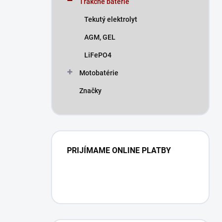
Trakčné batérie
e
l
Tekutý elektrolyt
AGM, GEL
LiFePO4
Motobatérie
Značky
PRIJÍMAME ONLINE PLATBY