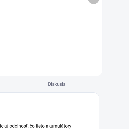
produkt
Nabíjačka
Nabíjačka
CTEK MXS 5.0
CTEK MXS 7.0
75 €
137 €
Do košíka
Do košíka
Diskusia
lickú odolnosť, čo tieto akumulátory