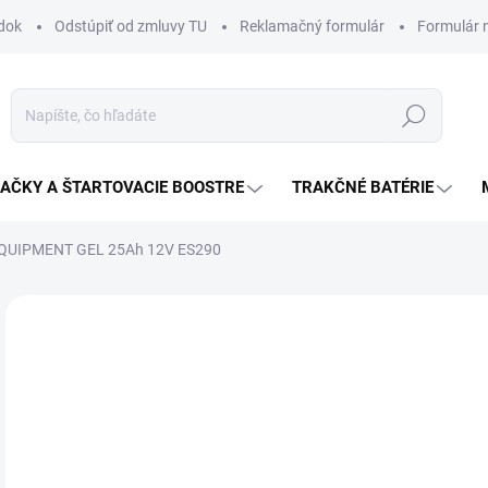
dok
Odstúpiť od zmluvy TU
Reklamačný formulár
Formulár 
Hľadať
JAČKY A ŠTARTOVACIE BOOSTRE
TRAKČNÉ BATÉRIE
 EQUIPMENT GEL 25Ah 12V ES290
Neohodnotené
Podrobnosti hodnotenia
ZNAČKA:
EXIDE
12
Jedn
NA
cena