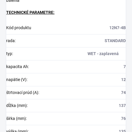
balenia
TECHNICKÉ PARAMETRE:
Kód produktu
12N7-4B
rada:
STANDARD
typ:
WET - zaplavená
kapacita Ah:
7
napätie (V):
12
štrtovací prúd (A):
74
dĺžka (mm):
137
šírka (mm):
76
výška (mm):
135