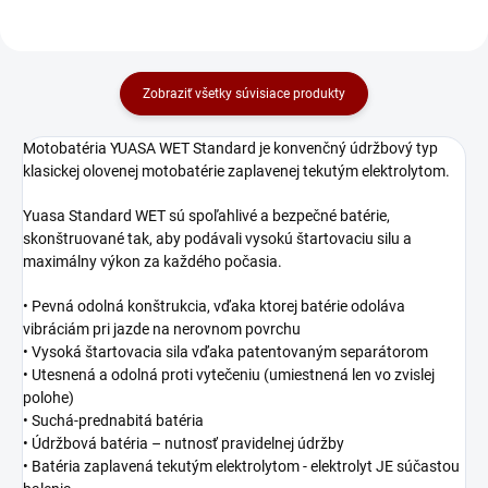
Zobraziť všetky súvisiace produkty
Motobatéria YUASA WET Standard je konvenčný údržbový typ
klasickej olovenej motobatérie zaplavenej tekutým elektrolytom.
Y
uasa Standard WET sú spoľahlivé a bezpečné batérie,
skonštruované tak, aby podávali vysokú štartovaciu silu a
maximálny výkon za každého počasia
.
• P
evná odolná konštrukcia, vďaka ktorej batérie odoláva
vibráciám pri jazde na nerovnom povrchu
• V
ysoká štartovacia sila vďaka patentovaným separátorom
• U
tesnená a odolná proti vytečeniu (umiestnená len vo zvislej
polohe)
• S
uchá-prednabitá batéria
• Údržbová batéria – nutnosť pravidelnej údržby
• Batéria zaplavená tekutým elektrolytom - elektrolyt JE súčastou