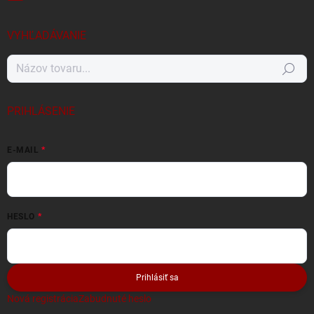
VYHĽADÁVANIE
Hľadať
PRIHLÁSENIE
E-MAIL
HESLO
Prihlásiť sa
Nová registrácia
Zabudnuté heslo