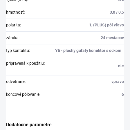
hmotnosť:
3,0 / 0,5
polarita
:
1, (PLUS) pól vľavo
záruka:
24 mesiacov
typ kontaktu:
Y
6 - plochý guľatý konektor s očkom
pripravená k použitiu:
nie
odvetranie:
vpravo
koncové pólovanie:
6
Dodatočné parametre