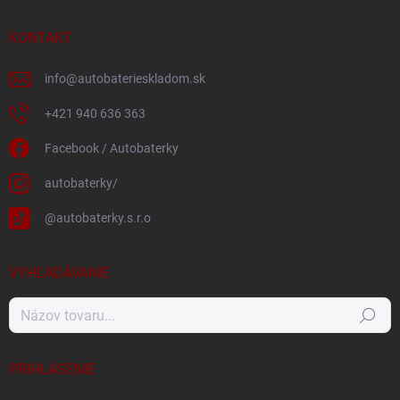
KONTAKT
info
@
autobaterieskladom.sk
+421 940 636 363
Facebook / Autobaterky
autobaterky/
@autobaterky.s.r.o
VYHĽADÁVANIE
Hľadať
PRIHLÁSENIE