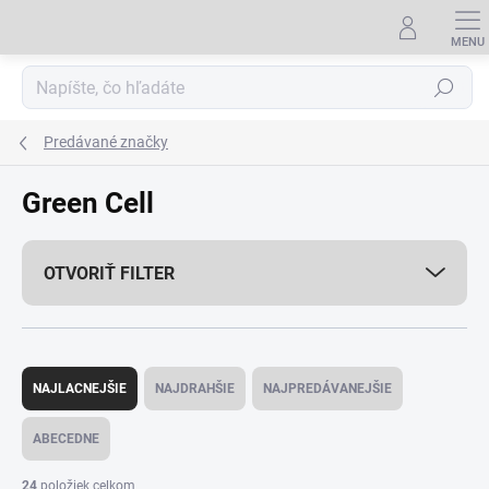
Prejsť
na
obsah
Hľadať
Predávané značky
Green Cell
OTVORIŤ FILTER
R
a
NAJLACNEJŠIE
NAJDRAHŠIE
NAJPREDÁVANEJŠIE
d
e
ABECEDNE
n
i
24
položiek celkom