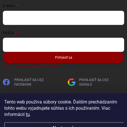
E-MAIL
HESLO
Prihlásiť sa
Nová registrácia
Zabudnuté heslo
PRIHLÁSIŤ SA CEZ
PRIHLÁSIŤ SA CEZ
FACEBOOK
GOOGLE
Tento web používa súbory cookie. Ďalším prechádzaním
tohto webu vyjadrujete súhlas s ich používaním. Viac
informácií
tu
.