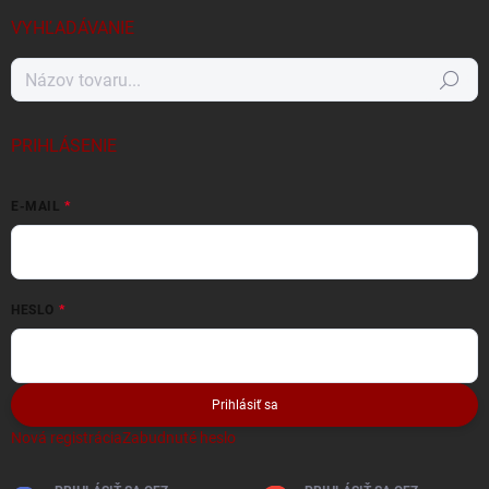
VYHĽADÁVANIE
Hľadať
PRIHLÁSENIE
E-MAIL
HESLO
Prihlásiť sa
Nová registrácia
Zabudnuté heslo