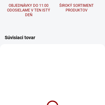
OBJEDNÁVKY DO 11:00
ŠIROKÝ SORTIMENT
ODOSIELAME V TEN ISTÝ
PRODUKTOV
DEŇ
Súvisiaci tovar
SKLADOM
SKLADOM
BANNER POLSCHUTZ
Nabíjačka CTEK MXS 5.0
(400ml) - Ochranný sprej
Test & Charge
na póly