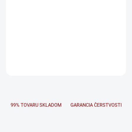
V prípade inštalácie na lodi so základnou výbavou (prípad A), je
batéria START navrhnutá na dodávku vysokého prúdu pre
naštartovanie motora. Môže byť tiež použitá v sade batérií
určených pre štart motora u najlepšie vybavených jácht (prípady C
a D). V týchto prípadoch sú batérie počas používania normálne
dobité, kedže im alternátor rýchlo dodá spotrebovanú energiu.
Koštrukcia typu START poskytuje výborný výkon a životnosť.
DETAILNÉ INFORMÁCIE
OPÝTAŤ SA
STRÁŽIŤ
99% TOVARU SKLADOM
GARANCIA ČERSTVOSTI