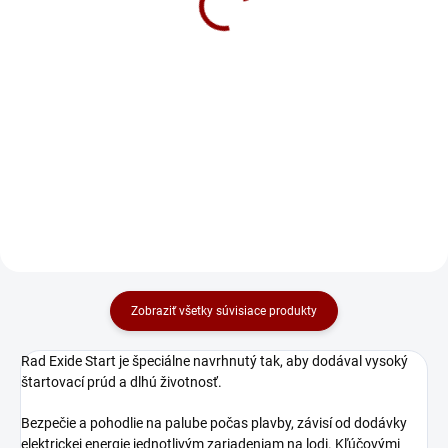
112 €
13 €
Do košíka
Do košíka
Banner SPREJ NA OCHRANU
PÓLOV NA OCHRANU PÓLOV
BATÉRIÍ A PRIPOJOVACÍCH
SVORIEK Sprej na ochranu pólov
trvalo a účinne zabraňuje korózii
a zaručuje tým rovnomerný
prietok...
Zobraziť všetky súvisiace produkty
Rad Exide Start je špeciálne navrhnutý tak, aby dodával vysoký
štartovací prúd a dlhú životnosť.
Bezpečie a pohodlie na palube počas plavby, závisí od dodávky
elektrickej energie jednotlivým zariadeniam na lodi. Kľúčovými