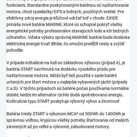
funkciami, štandardne poskytovanými batériou sú naštartovanie
motora, chod vysielačky/GPS a lodných, pozičných svetiel. Pre
efektívny zdroj energie je kľúčové udržať loď v chode. EXIDE
prináša nové batérie MARINE, ktoré sú schopné pokryť všetky
energetické potreby profesionálov stavajúcich lode a ich bežných
užívateľov. Vďaka výberu správnej MARINE batérie bude dodávka
elektrickej energie trvať dlhšie, čo umožní predĺžiť cesty a zvýšiť
pohodlie.
V prípade inštalácie na lodi so základnou výbavou (prípad A), je
batéria START navrhnutá na dodávku vysokého prúdu pre
naštartovanie motora. Môže byť tiež použitá v sade batérií
určených pre štart motora u najlepšie vybavených jácht (prípady
C a D). V týchto prípadoch sú batérie počas používania normálne
dobité, kedže im alternátor rýchlo dodá spotrebovanú energiu.
Koštrukcia typu START poskytuje výborný výkon a životnosť.
Batéria triedy START s výkonom MCA* od 500Wh do 1400Wh je
správnou voľbou, kryjúcou všetky potreby štartovania od malých,
závesných až po veľké a výkonné, zabudované motory.