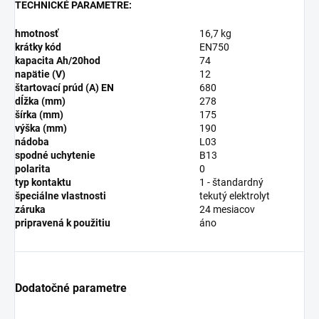
TECHNICKÉ PARAMETRE:
hmotnosť
16,7 kg
krátky kód
EN750
kapacita Ah/20hod
74
napätie (V)
12
štartovací prúd (A) EN
680
dĺžka (mm)
278
šírka (mm)
175
výška (mm)
190
nádoba
L03
spodné uchytenie
B13
polarita
0
typ kontaktu
1 - štandardný
špeciálne vlastnosti
tekutý elektrolyt
záruka
24 mesiacov
pripravená k použitiu
áno
Dodatočné parametre