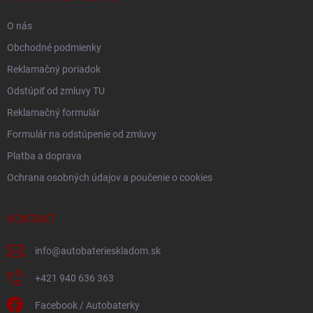
e
O nás
Obchodné podmienky
Reklamačný poriadok
Odstúpiť od zmluvy TU
Reklamačný formulár
Formulár na odstúpenie od zmluvy
Platba a doprava
Ochrana osobných údajov a poučenie o cookies
KONTAKT
info
@
autobaterieskladom.sk
+421 940 636 363
Facebook / Autobaterky