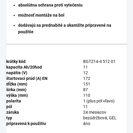
absolútna ochrana proti vytečeniu
možnosť montáže na bol
dodávajú sa prednabité a okamžite pripravené na
použitie
krátky kód
BGTZ14-4 512 01
kapacita Ah/20hod
11
napätie (V)
12
štartovací prúd (A) EN
172
dĺžka (mm)
151
šírka (mm)
87
výška (mm)
110
polarita
1 (plus pól vľavo)
pól
11
záruka
24 mesiacov
typ
bezúdržbová, GEL
pripravená k použitiu
áno