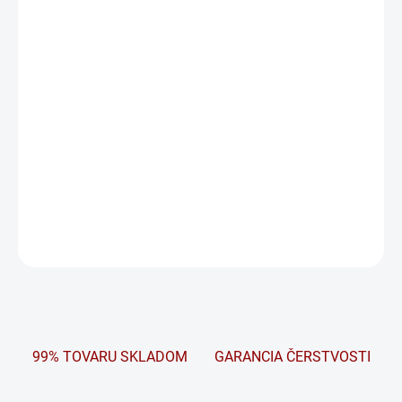
TURISTICKÝCH JAZDCOV.
Nové prémiové batérie Bike Bull GEL kombinujú inovatívnu
technológiu GEL s maximálnou užívateľskou prívetivosťou a
bezpečnosťou prevádzky. Ideálne sa hodia pre skútre, enduro a
turistické motocykle. Bike Bull GEL je vysoko kvalitná vyvinutá
batéria s rúnovým separátorom a pevným elektrolytom pre
zvýšenie štartovacieho výkonu, vysokej odolnosti voči vibráciám a
cyklistike.
DETAILNÉ INFORMÁCIE
OPÝTAŤ SA
STRÁŽIŤ
99% TOVARU SKLADOM
GARANCIA ČERSTVOSTI