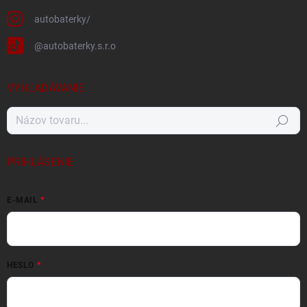
autobaterky/
@autobaterky.s.r.o
VYHĽADÁVANIE
Hľadať
PRIHLÁSENIE
E-MAIL
HESLO