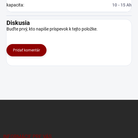
kapacita
:
10 - 15 Ah
Diskusia
Buďte prvý, kto napíše príspevok k tejto položke.
Pridať komentár
Z
á
p
ä
t
i
INFORMÁCIE PRE VÁS