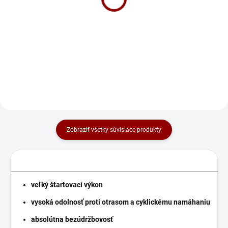
Nabíjačka CTEK MXS 5.0
68 €
Test & Charge
Do košíka
112 €
Do košíka
Zobraziť všetky súvisiace produkty
veľký štartovací výkon
vysoká odolnosť proti otrasom a cyklickému namáhaniu
absolútna bezúdržbovosť