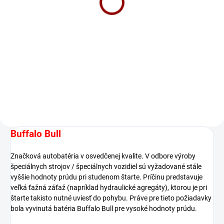
Construction 135Ah 12V
1000A EJ1355
242 €
Do košíka
Exide PowerPRO Pôsobivý výkon
pri každom štartovaní
Buffalo Bull
Značková autobatéria v osvedčenej kvalite. V odbore výroby
špeciálnych strojov / špeciálnych vozidiel sú vyžadované stále
vyššie hodnoty prúdu pri studenom štarte. Príčinu predstavuje
veľká ťažná záťaž (napríklad hydraulické agregáty), ktorou je pri
štarte takisto nutné uviesť do pohybu. Práve pre tieto požiadavky
bola vyvinutá batéria Buffalo Bull pre vysoké hodnoty prúdu.