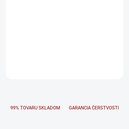
BUFFALO BULL
SPOĽAHLIVÁ ZNAČKOVÁ KVALITA.
Každý, kto pre svoje úžitkové vozidlo hľadá vhodnú a spoľahlivú
štartovaciu batériu, získava v prípade voľby batérie Buffalo Bull
presne to, čo hľadal. Stručne povedané: Buffalo Bull je značková
batéria v osvedčenej Banner kvalite
DETAILNÉ INFORMÁCIE
OPÝTAŤ SA
STRÁŽIŤ
99% TOVARU SKLADOM
GARANCIA ČERSTVOSTI