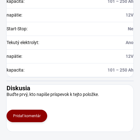
kapacita
:
101 – 250 Ah
napätie
:
12V
Start-Stop
:
Ne
Tekutý elektrolyt
:
Ano
napätie
:
12V
kapacita
:
101 – 250 Ah
Diskusia
Buďte prvý, kto napíše príspevok k tejto položke.
Pridať komentár