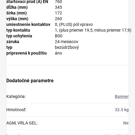
štartovací prúd (A) EN
760
dĺžka (mm)
345
šírka (mm)
172
výška (mm)
260
umiestnenie kontaktov
0, (PLUS) pól vpravo
typ kontaktu
1, (plus priemer 19,5, mínus priemer 17,9)
typ uchytenia
B00
záruka
24 mesiacov
typ
bezúdržbový
pripravená k použitiu
áno
Dodatočné parametre
Kategória
:
Banner
Hmotnosť
:
32.5 kg
AGM, VRLA GEL
:
Ne