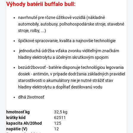
Výhody batérii buffalo bull:
navrhnuté pre rôzne úžitkové vozidlá (nákladné
automobily, autobusy, poľnohospodárske stroje, stavebné
stroje, rolby, ...)
špičkové spracovanie, kvalita a najnovšie technológie
jednoduchá údržba vďaka zvonku viditeľným značkám
hladiny elektrolytu a účelným skrutkovým spojom
bezúdržbovosť - batérie disponuje technológiou legovania
dosiek - antimón, v prípade dodržania základných pravidiel
starostlivosti o akumulátory nie je nutné strážiť stav
hladiny elektrolytu a dopĺňať destilovanú vodu
dlhá životnosť
hmotnosť kg
32,5 kg
krátky kód
62511
kapacita Ah/20hod
125
napätie (V)
12