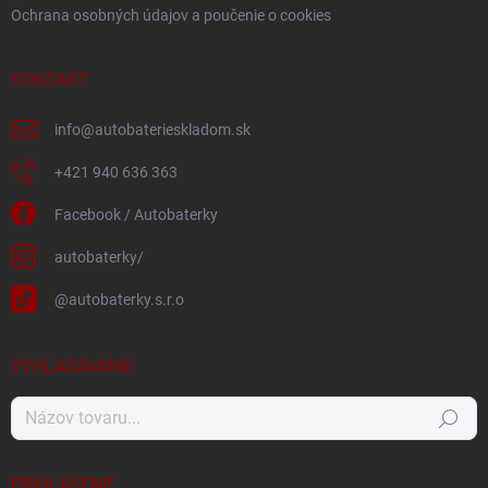
Ochrana osobných údajov a poučenie o cookies
KONTAKT
info
@
autobaterieskladom.sk
+421 940 636 363
Facebook / Autobaterky
autobaterky/
@autobaterky.s.r.o
VYHĽADÁVANIE
Hľadať
PRIHLÁSENIE