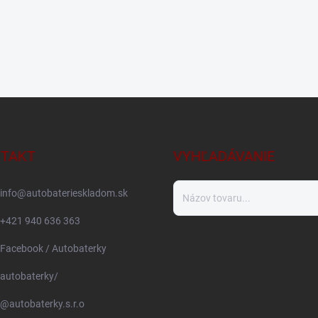
TAKT
VYHĽADÁVANIE
info
@
autobaterieskladom.sk
+421 940 636 363
Facebook / Autobaterky
autobaterky/
@autobaterky.s.r.o