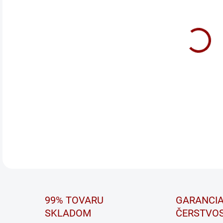
POW
INO
Kval
Powe
vozi
Powe
vyba
auto
DETA
99% TOVARU
GARANCI
SKLADOM
ČERSTVOS