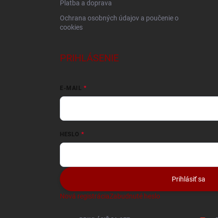
Platba a doprava
Ochrana osobných údajov a poučenie o
cookies
PRIHLÁSENIE
E-MAIL
HESLO
Prihlásiť sa
Nová registrácia
Zabudnuté heslo