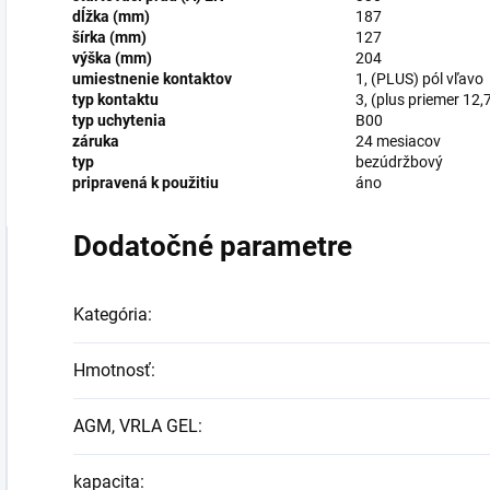
dĺžka (mm)
187
šírka (mm)
127
výška (mm)
204
umiestnenie kontaktov
1, (PLUS) pól vľavo
typ kontaktu
3, (plus priemer 12,
typ uchytenia
B00
záruka
24 mesiacov
typ
bezúdržbový
pripravená k použitiu
áno
Dodatočné parametre
Kategória
:
Hmotnosť
:
AGM, VRLA GEL
:
kapacita
: