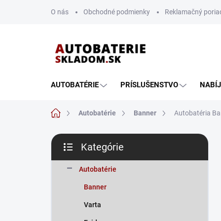
Prejsť
O nás
Obchodné podmienky
Reklamačný poria
na
obsah
AUTOBATÉRIE
PRÍSLUŠENSTVO
NABÍ
Domov
Autobatérie
Banner
Autobatéria B
B
Kategórie
o
Preskočiť
č
kategórie
n
Autobatérie
ý
Banner
p
a
Varta
n