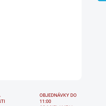
ER BULL –
VÁCIE PRE NAJVYŠŠIE NÁROKY.
ita originálneho vybavenia (OE) na dodatočnú montáž!
r Bull je prémiová štartovacia batéria Banner pre všetky
dlá bez funkcie štart-stop.
r Bull je navrhnutý podľa štandardov originálneho
venia BMW a VW a je prvou voľbou pre náhradnú
batériu.
ILNÉ INFORMÁCIE
OPÝTAŤ SA
STRÁŽIŤ
A
OBJEDNÁVKY DO
TI
11:00