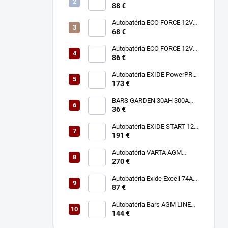
50Ah 450A EN500
88 €
Autobatéria ECO FORCE 12V
72Ah 680A
68 €
Autobatéria ECO FORCE 12V
100Ah 760A
86 €
Autobatéria EXIDE PowerPRO
12V 125Ah 850A EF1250
173 €
BARS GARDEN 30AH 300A
12V L+
36 €
Autobatéria EXIDE START 12V
140Ah 800A EN900
191 €
Autobatéria VARTA AGM
Dynamic 12V 95Ah 850A A5
270 €
Autobatéria Exide Excell 74Ah
12V 680A EB741
87 €
Autobatéria Bars AGM LINE
12V 80Ah 800A
144 €