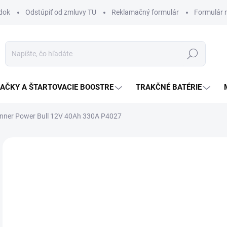
dok
Odstúpiť od zmluvy TU
Reklamačný formulár
Formulár 
Hľadať
JAČKY A ŠTARTOVACIE BOOSTRE
TRAKČNÉ BATÉRIE
anner Power Bull 12V 40Ah 330A P4027
Neohodnotené
Podrobnosti hodnotenia
ZNAČKA:
BANNER
63
Jedn
SK
cena