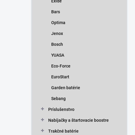
Exide
e
l
Bars
Optima
Jenox
Bosch
YUASA
Eco-Force
EuroStart
Garden batérie
Sebang
Príslušenstvo
Nabíjačky a štartovacie boostre
Trakčné batérie