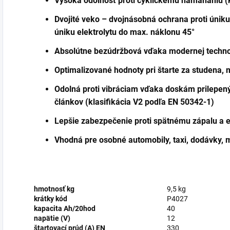
Vysoká odolnosť proti cyklickému namáhaniu (k
Dvojité veko – dvojnásobná ochrana proti úniku
úniku elektrolytu do max. náklonu 45°
Absolútne bezúdržbová vďaka modernej technol
Optimalizované hodnoty pri štarte za studena, 
Odolná proti vibráciam vďaka doskám prilepe
článkov (klasifikácia V2 podľa EN 50342-1)
Lepšie zabezpečenie proti spätnému zápalu a 
Vhodná pre osobné automobily, taxi, dodávky, 
hmotnosť kg
9,5 kg
krátky kód
P4027
kapacita Ah/20hod
40
napätie (V)
12
štartovací prúd (A) EN
330