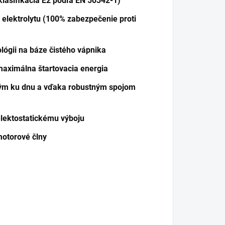
lasifikácia E2 podľa EN 50342-1)
 elektrolytu (100% zabezpečenie proti
ógii na báze čistého vápnika
maximálna štartovacia energia
ným ku dnu a vďaka robustným spojom
elektostatickému výboju
motorové člny