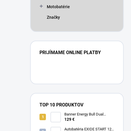
Motobatérie
Značky
PRIJÍMAME ONLINE PLATBY
TOP 10 PRODUKTOV
Banner Energy Bull Dual
Power 12V 100Ah 95751
129 €
Autobatéria EXIDE START 12V