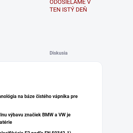
ODOSIELAME V
TEN ISTÝ DEŇ
Diskusia
ológia na báze čistého vápnika pre
nálnu výbavu značiek BMW a VW je
atérie