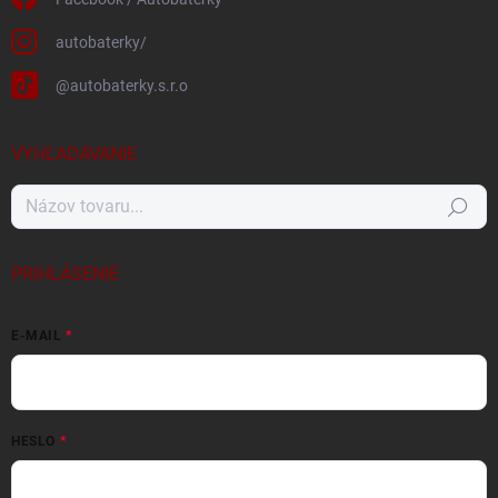
autobaterky/
@autobaterky.s.r.o
VYHĽADÁVANIE
Hľadať
PRIHLÁSENIE
E-MAIL
HESLO