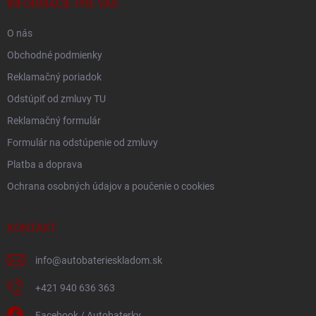
i
INFORMÁCIE PRE VÁS
e
O nás
Obchodné podmienky
Reklamačný poriadok
Odstúpiť od zmluvy TU
Reklamačný formulár
Formulár na odstúpenie od zmluvy
Platba a doprava
Ochrana osobných údajov a poučenie o cookies
KONTAKT
info
@
autobaterieskladom.sk
+421 940 636 363
Facebook / Autobaterky