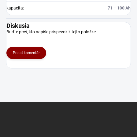
kapacita
:
71 – 100 Ah
Diskusia
Buďte prvý, kto napíše príspevok k tejto položke.
Pridať komentár
Z
á
p
ä
t