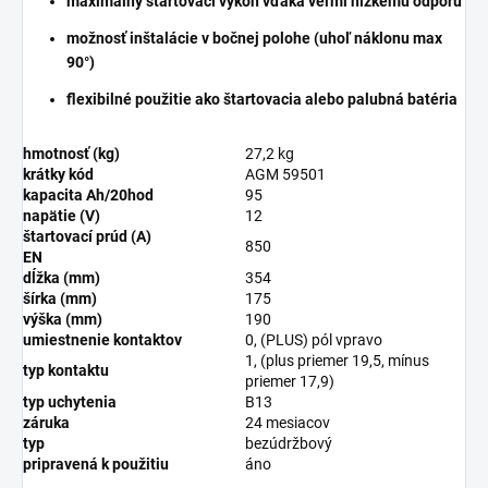
maximálny štartovací výkon vďaka veľmi nízkemu odporu
možnosť inštalácie v bočnej polohe (uhoľ náklonu max
90°)
flexibilné použitie ako štartovacia alebo palubná batéria
hmotnosť (kg)
27,2 kg
krátky kód
AGM 59501
kapacita Ah/20hod
95
napätie (V)
12
štartovací prúd (A)
850
EN
dĺžka (mm)
354
šírka (mm)
175
výška (mm)
190
umiestnenie kontaktov
0, (PLUS) pól vpravo
1, (plus priemer 19,5, mínus
typ kontaktu
priemer 17,9)
typ uchytenia
B13
záruka
24 mesiacov
typ
bezúdržbový
pripravená k použitiu
áno