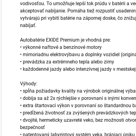
vodivosťou. To umožňuje lepší tok prúdu v batérii a v
akceptovať nabíjanie. Pomáha tiež rozpustiť usadenin
vytvárajú pri vybití batérie na zápornej doske, čo zniž
nabíjať.
Autobatérie EXIDE Premium je vhodná pre:
• výkonné naftové a benzínové motory
• mimoriadnu elektrovýbavu a doplnky vozidiel (origin
• prevádzka za extrémneho tepla alebo zimy
• každodenné jazdy alebo intenzívnej jazdy v mestske
Výhody:
• spĺňa požiadavky kvality na výrobok originálnej výb
• dobíja sa až 2x rýchlejšie v porovnaní s inými konv
• extra štartovací výkon v porovnaní so štandardnou b
• predĺžená životnosť za zvýšených prevádzkových tep
• dvojité, hermeticky uzavreté veko, bez možnosti otv
bezpečnosť
• patentovaný labyrintový systém veka, brániaci úniku