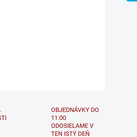
ide PREMIUM
ovšia batéria
Exide Premium s Carbon Boost 2.0
sa teraz,
a špeciálnej aplikácii uhlíkových aditív spoločnosti Exide na
rných doskách batérie, nabíja až 2x rýchlejšie v porovnaní s
tnými konvenčnými batériami. Odoláva extrémnym
otám, zvláda intenzívnu mestskú prevádzku.
ILNÉ INFORMÁCIE
OPÝTAŤ SA
STRÁŽIŤ
A
OBJEDNÁVKY DO
TI
11:00
ODOSIELAME V
TEN ISTÝ DEŇ