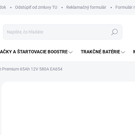
dok
Odstúpiť od zmluvy TU
Reklamačný formulár
Formulár 
Hľadať
JAČKY A ŠTARTOVACIE BOOSTRE
TRAKČNÉ BATÉRIE
de Premium 65Ah 12V 580A EA654
Neohodnotené
Podrobnosti hodnotenia
ZNAČKA:
EXIDE
10
Jedn
NA
cena