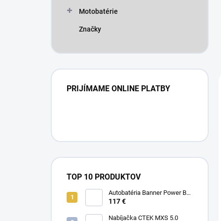
Motobatérie
Značky
PRIJÍMAME ONLINE PLATBY
TOP 10 PRODUKTOV
Autobatéria Banner Power Bull
12V 80Ah 640A P8009
117 €
Nabíjačka CTEK MXS 5.0