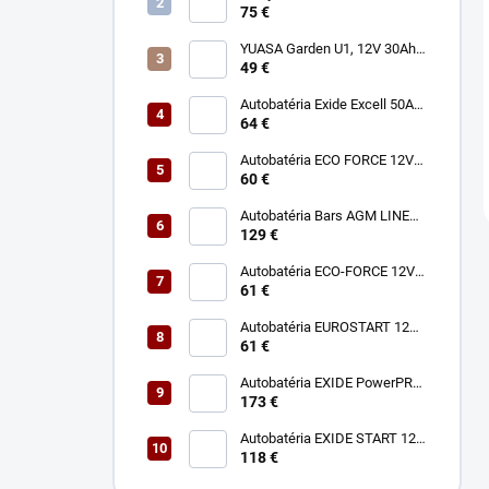
75 €
YUASA Garden U1, 12V 30Ah
330A Lavá polarita
49 €
Autobatéria Exide Excell 50Ah
12V 450A EB501
64 €
Autobatéria ECO FORCE 12V
60Ah 490A
60 €
Autobatéria Bars AGM LINE
12V 45Ah L 500A HJ-S46B24L
129 €
Autobatéria ECO-FORCE 12V
62Ah 490A
61 €
Autobatéria EUROSTART 12V
45Ah 400A Ľ
61 €
Autobatéria EXIDE PowerPRO
12V 125Ah 850A EF1250
173 €
Autobatéria EXIDE START 12V
90Ah 720A EN800
118 €