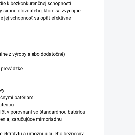
edie k bezkonkurenčnej schopnosti
y síranu olovnatého, ktoré sa zvyčajne
uje jej schopnosť sa opäť efektívne
álne z výroby alebo dodatočné)
j prevádzke
avy
enčnými batériami
atériou
lôt v porovnaní so štandardnou batériou
orenia, zaručujúce mimoriadnu
 elektrolytu a umožňujúci jeho bezpečný