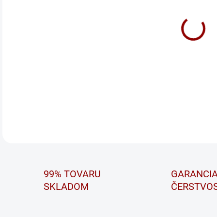
Ex
Najn
vďak
zápo
osta
tepl
DETA
99% TOVARU
GARANCI
SKLADOM
ČERSTVOS