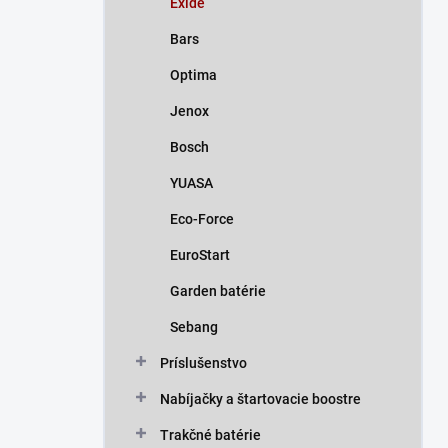
Exide
e
l
Bars
Optima
Jenox
Bosch
YUASA
Eco-Force
EuroStart
Garden batérie
Sebang
Príslušenstvo
Nabíjačky a štartovacie boostre
Trakčné batérie