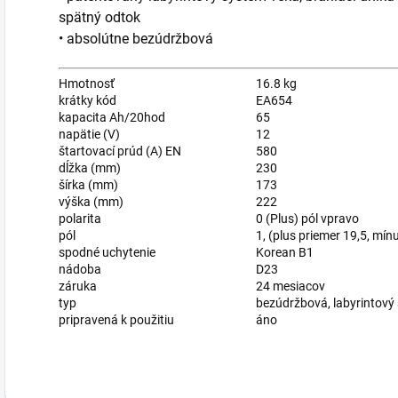
spätný odtok
• absolútne bezúdržbová
Hmotnosť
16.8 kg
krátky kód
EA654
kapacita Ah/20hod
65
napätie (V)
12
štartovací prúd (A) EN
580
dĺžka (mm)
230
šírka (mm)
173
výška (mm)
222
polarita
0 (Plus) pól vpravo
pól
1, (plus priemer 19,5, mín
spodné uchytenie
Korean B1
nádoba
D23
záruka
24 mesiacov
typ
bezúdržbová, labyrintový
pripravená k použitiu
áno