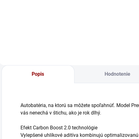
Do košíka
Do košíka
Banner SPREJ NA
OCHRANU PÓLOV
NA OCHRANU
PÓLOV BATÉRIÍ A
PRIPOJOVACÍCH
SVORIEK Sprej na
ochranu pólov
trvalo a účinne
zabraňuje korózii a
Popis
Hodnotenie
zaručuje tým
rovnomerný
prietok...
Autobatéria, na ktorú sa môžete spoľahnúť. Model Pr
vás nenechá v štichu, ako je rok dlhý.
Efekt Carbon Boost 2.0 technológie
Vylepšené uhlíkové aditíva kombinujú optimalizovanú