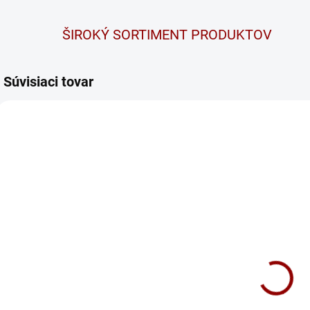
ŠIROKÝ SORTIMENT PRODUKTOV
Súvisiaci tovar
SEZ
N1014
0400
NA DOTAZ
SKLADOM
Nabíjačka
BANNER
autobatérií
POLSCHUTZ
EMOS 6/12V
(400ml) -
4A N1014
Ochranný sprej
45 €
13 €
na póly