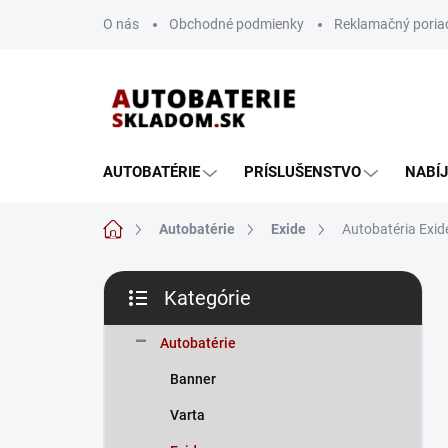
Prejsť
O nás
Obchodné podmienky
Reklamačný poria
na
obsah
AUTOBATÉRIE
PRÍSLUŠENSTVO
NABÍ
Domov
Autobatérie
Exide
Autobatéria Exi
B
Kategórie
o
Preskočiť
č
kategórie
n
Autobatérie
ý
Banner
p
a
Varta
n