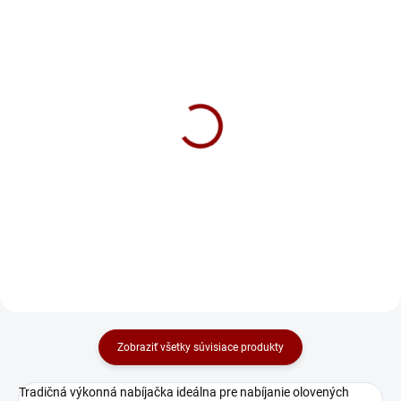
NA DOTAZ
NA DOTAZ
Nabíjačka Solution SC-
Solution CHARGER
600
12/24V 7.0Ah
243 €
106 €
Do košíka
Do košíka
Zobraziť všetky súvisiace produkty
Tradičná výkonná nabíjačka ideálna pre nabíjanie olovených