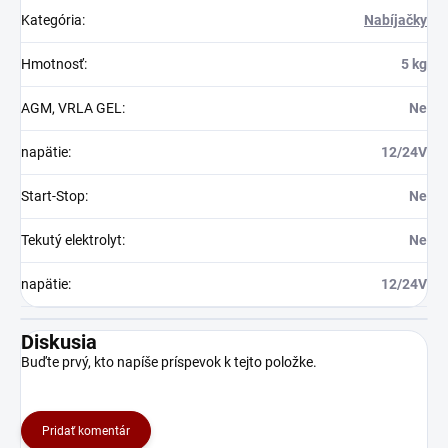
Kategória
:
Nabíjačky
Hmotnosť
:
5 kg
AGM, VRLA GEL
:
Ne
napätie
:
12/24V
Start-Stop
:
Ne
Tekutý elektrolyt
:
Ne
napätie
:
12/24V
Diskusia
Buďte prvý, kto napíše príspevok k tejto položke.
Pridať komentár