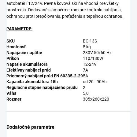
autobatérií 12/24V. Pevná kovová skriňa vhodná pre všetky
prostredia. Dodávané s ampérmetrom pre kontrolu nabíjania,
ochranou proti prepólovaniu, preťaženiu a tepelnou ochranou.
PARAMETRE:
SKU
BC-13S
Hmotnosť
5 kg
Napájacie napätie
230V 50/60 Hz
Príkon
110/130W
Napätie akumulátora
12-24V
Efektívny nabíjací prúd
7A
Priemerný nabíjací prúd EN 60335-2-29
5A
Kapacita akumulátora 15h
od 20 - 90Ah
Regulačné stupne nabíjacieho prúdu
2
Váha
5,0
Rozmer
305x260x220
Dodatočné parametre