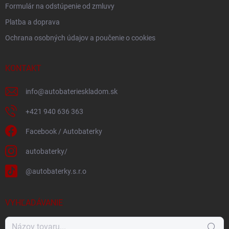
Formulár na odstúpenie od zmluvy
Platba a doprava
Ochrana osobných údajov a poučenie o cookies
KONTAKT
info
@
autobaterieskladom.sk
+421 940 636 363
Facebook / Autobaterky
autobaterky/
@autobaterky.s.r.o
VYHĽADÁVANIE
Hľadať