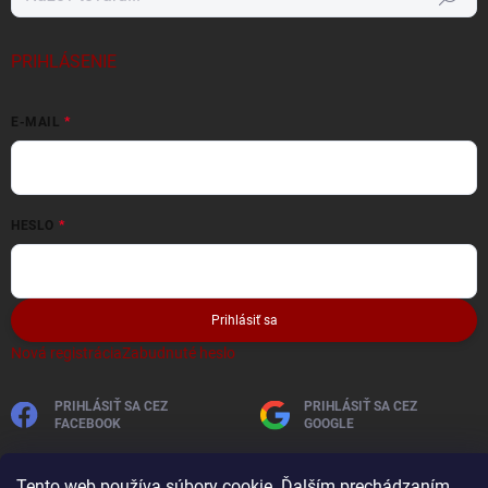
PRIHLÁSENIE
E-MAIL
HESLO
Prihlásiť sa
Nová registrácia
Zabudnuté heslo
PRIHLÁSIŤ SA CEZ
PRIHLÁSIŤ SA CEZ
FACEBOOK
GOOGLE
Tento web používa súbory cookie. Ďalším prechádzaním