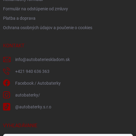
Formulár na odstúpenie od zmluvy
Platba a doprava
Ochrana osobných údajov a poučenie o cookies
KONTAKT
info
@
autobaterieskladom.sk
+421 940 636 363
Facebook / Autobaterky
autobaterky/
@autobaterky.s.r.o
VYHĽADÁVANIE