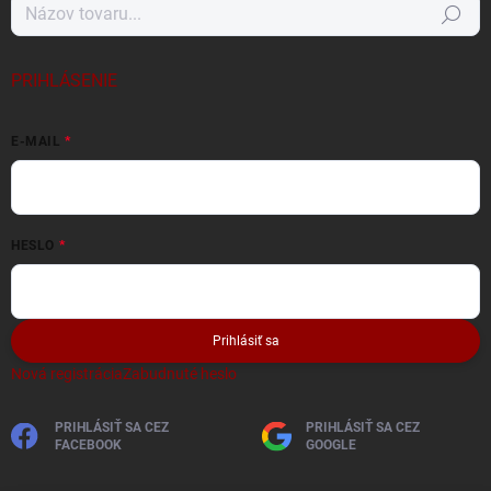
Hľadať
PRIHLÁSENIE
E-MAIL
HESLO
Prihlásiť sa
Nová registrácia
Zabudnuté heslo
PRIHLÁSIŤ SA CEZ
PRIHLÁSIŤ SA CEZ
FACEBOOK
GOOGLE