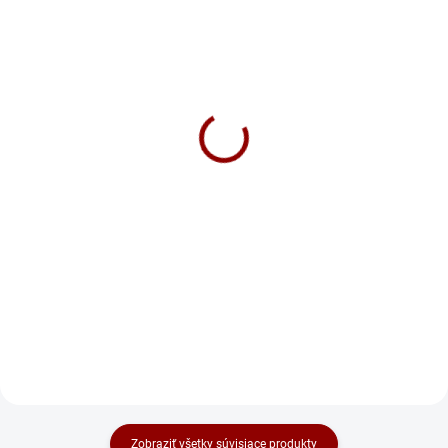
NA DOTAZ
NA DOTAZ
Autobatéria Banner
Nabíjačka Banner
Buffalo Bull 12V 180Ah
Accucharger
1000A 68032
Professional 35A
201 €
1 278 €
Do košíka
Do košíka
BUFFALO BULL ...
Banner ACCUCHARGER PRO
PROFESIONÁLNE ZARIADENIE
PRE SERVIS Plne automatický
systém nabíjania batérií so
špeciálnym 16V obnovovacím
režimom pre hĺbkovo vybité
batérie. Veľký...
Zobraziť všetky súvisiace produkty