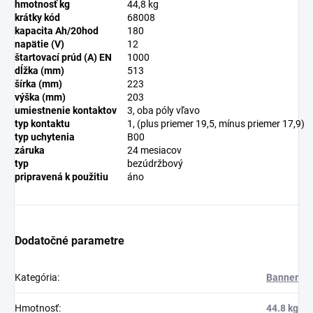
hmotnosť kg
44,8 kg
krátky kód
68008
kapacita Ah/20hod
180
napätie (V)
12
štartovací prúd (A) EN
1000
dĺžka (mm)
513
šírka (mm)
223
výška (mm)
203
umiestnenie kontaktov
3, oba póly vľavo
typ kontaktu
1, (plus priemer 19,5, mínus priemer 17,9)
typ uchytenia
B00
záruka
24 mesiacov
typ
bezúdržbový
pripravená k použitiu
áno
Dodatočné parametre
Kategória
:
Banner
Hmotnosť
:
44.8 kg