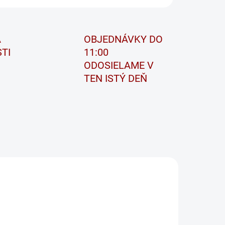
A
OBJEDNÁVKY DO
TI
11:00
ODOSIELAME V
TEN ISTÝ DEŇ
PB12/24
SHD PRO 68008