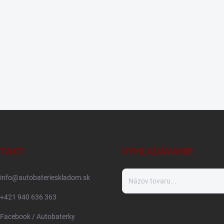
TAKT
VYHĽADÁVANIE
info
@
autobaterieskladom.sk
+421 940 636 363
Facebook / Autobaterky