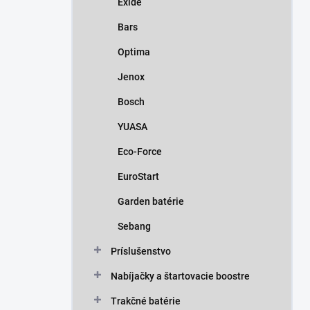
Exide
e
l
Bars
Optima
Jenox
Bosch
YUASA
Eco-Force
EuroStart
Garden batérie
Sebang
Príslušenstvo
Nabíjačky a štartovacie boostre
Trakčné batérie