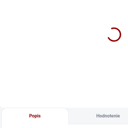
NA DOTAZ
NA DOTAZ
Autobatéria
Nabíjačka
Š
Banner Buffalo
Banner
z
Bull 12V
Accucharger
225Ah 1150A
Professional
258 €
1 278 €
72511
35A
Do košíka
Do košíka
BUFFALO BULL ...
Banner
B
ACCUCHARGER
B
PRO
M
PROFESIONÁLNE
V
ZARIADENIE PRE
O
SERVIS Plne
T
automatický
N
systém nabíjania
F
batérií so
P
Popis
Hodnotenie
špeciálnym 16V
š