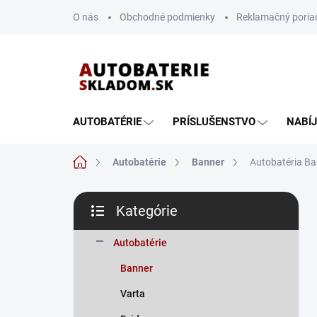
Prejsť
O nás
Obchodné podmienky
Reklamačný poria
na
obsah
AUTOBATÉRIE
PRÍSLUŠENSTVO
NABÍ
Domov
Autobatérie
Banner
Autobatéria Ba
B
Kategórie
o
Preskočiť
č
kategórie
n
Autobatérie
ý
Banner
p
a
Varta
n