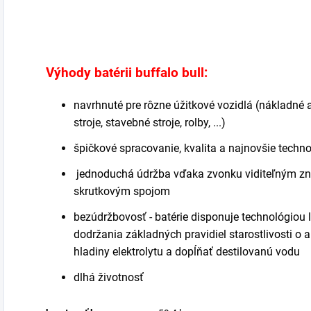
obnovovacím
P
režimom pre
z
hĺbkovo vybité
v
batérie. Veľký...
d
Výhody batérii buffalo bull:
navrhnuté pre rôzne úžitkové vozidlá (nákladné
stroje, stavebné stroje, rolby, ...)
špičkové spracovanie, kvalita a najnovšie techno
jednoduchá údržba vďaka zvonku viditeľným zna
skrutkovým spojom
bezúdržbovosť - batérie disponuje technológiou 
dodržania základných pravidiel starostlivosti o a
hladiny elektrolytu a dopĺňať destilovanú vodu
dlhá životnosť