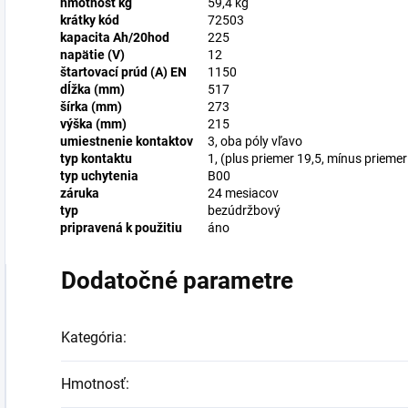
hmotnosť kg
59,4 kg
krátky kód
72503
kapacita Ah/20hod
225
napätie (V)
12
štartovací prúd (A) EN
1150
dĺžka (mm)
517
šírka (mm)
273
výška (mm)
215
umiestnenie kontaktov
3, oba póly vľavo
typ kontaktu
1, (plus priemer 19,5, mínus prieme
typ uchytenia
B00
záruka
24 mesiacov
typ
bezúdržbový
pripravená k použitiu
áno
Dodatočné parametre
Kategória
:
Hmotnosť
: