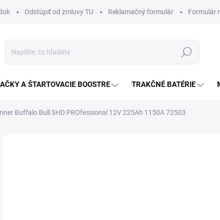
dok
Odstúpiť od zmluvy TU
Reklamačný formulár
Formulár 
Hľadať
JAČKY A ŠTARTOVACIE BOOSTRE
TRAKČNÉ BATÉRIE
nner Buffalo Bull SHD PROfessional 12V 225Ah 1150A 72503
Neohodnotené
Podrobnosti hodnotenia
ZNAČKA:
BANNER
24
Jedn
SK
cena