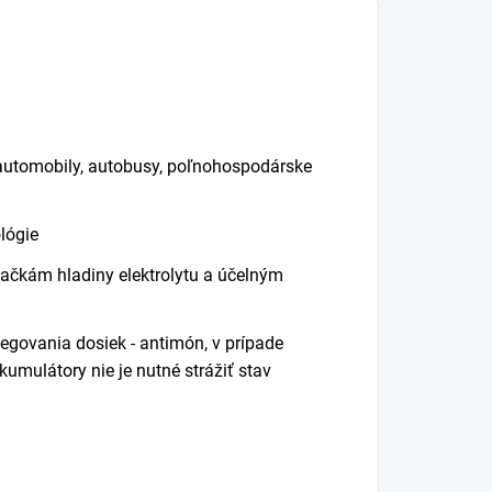
12/24 so
ZVÝŠENIE VÝKONU
výšeným výkonom
PRE UŽITKOVÉ...
 dizajne Banner,s
voma...
 automobily, autobusy, poľnohospodárske
lógie
čkám hladiny elektrolytu a účelným
legovania dosiek - antimón, v prípade
kumulátory nie je nutné strážiť stav