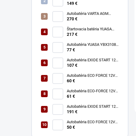
180Ah 1050A
149 €
Autobatéria VARTA AGM
Dynamic 12V 95Ah 850A A5
270 €
Štartovacia batéria YUASA
YBX7030 12V 80Ah 760A
217 €
Autobatéria YUASA YBX3108
12V 50Ah 400A P+
77 €
Autobatéria EXIDE START 12V
74Ah 680A EN750
107 €
Autobatéria ECO FORCE 12V
60Ah 490A
60 €
Autobatéria ECO-FORCE 12V
62Ah 490A
61 €
Autobatéria EXIDE START 12V
140Ah 800A EN900
191 €
Autobatéria ECO FORCE 12V
50Ah 400A
50 €