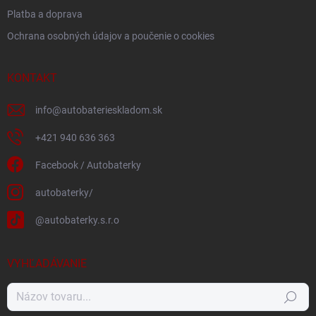
Platba a doprava
Ochrana osobných údajov a poučenie o cookies
KONTAKT
info
@
autobaterieskladom.sk
+421 940 636 363
Facebook / Autobaterky
autobaterky/
@autobaterky.s.r.o
VYHĽADÁVANIE
Hľadať