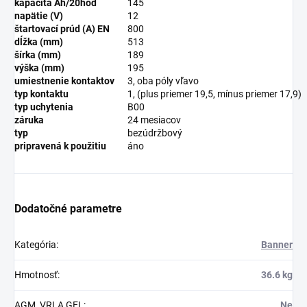
kapacita Ah/20hod
145
napätie (V)
12
štartovací prúd (A) EN
800
dĺžka (mm)
513
šírka (mm)
189
výška (mm)
195
umiestnenie kontaktov
3, oba póly vľavo
typ kontaktu
1, (plus priemer 19,5, mínus priemer 17,9)
typ uchytenia
B00
záruka
24 mesiacov
typ
bezúdržbový
pripravená k použitiu
áno
Dodatočné parametre
Kategória
:
Banner
Hmotnosť
:
36.6 kg
AGM, VRLA GEL
:
Ne