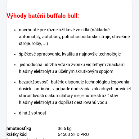
Výhody batérii buffalo bull:
navrhnuté pre rôzne úžitkové vozidlá (nákladné
automobily, autobusy, poľnohospodárske stroje, stavebné
stroje, rolby, ...)
špičkové spracovanie, kvalita a najnovšie technológie
jednoduchá údržba vďaka zvonku viditeľným značkám
hladiny elektrolytu a účelným skrutkovým spojom
bezúdržbovosť - batérie disponuje technológiou legovania
dosiek - antimón, v prípade dodržania základných pravidiel
starostlivosti o akumulátory nie je nutné strážiť stav
hladiny elektrolytu a dopĺňať destilovanú vodu
dlhá životnosť
hmotnosť kg
36,6 kg
krátky kód
64503 SHD PRO