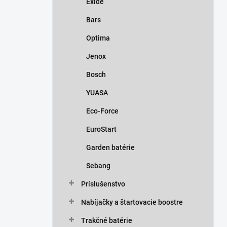
Exide
e
l
Bars
Optima
Jenox
Bosch
YUASA
Eco-Force
EuroStart
Garden batérie
Sebang
Príslušenstvo
Nabíjačky a štartovacie boostre
Trakčné batérie