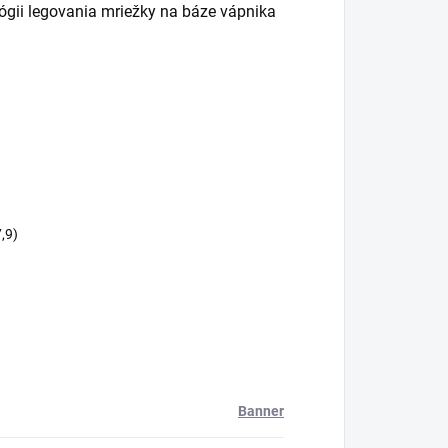
gii legovania mriežky na báze vápnika
,9)
Banner