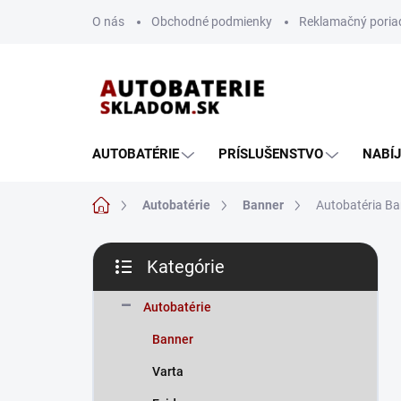
Prejsť
O nás
Obchodné podmienky
Reklamačný poria
na
obsah
AUTOBATÉRIE
PRÍSLUŠENSTVO
NABÍ
Domov
Autobatérie
Banner
Autobatéria Ba
B
Kategórie
o
Preskočiť
č
kategórie
n
Autobatérie
ý
Banner
p
a
Varta
n