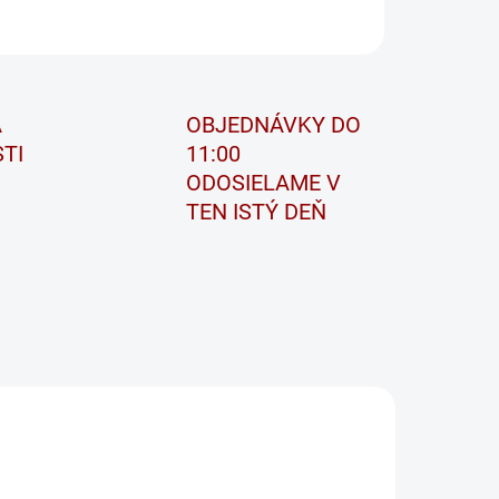
OPÝTAŤ SA
STRÁŽIŤ
A
OBJEDNÁVKY DO
TI
11:00
ODOSIELAME V
TEN ISTÝ DEŇ
EL955
BF95