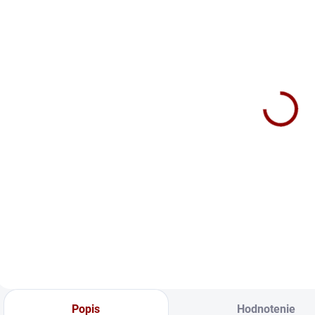
SKLADOM
SKLADOM
Autobatéria
Autobatéria
A
Banner
Banner
Running Bull
Running Bull
EFB 12V 65Ah
EFB 12V 65Ah
111 €
116 €
550A 565 15
550A 565 16
(56515)
(56516)
Do košíka
Do košíka
RUNNING BULL
RUNNING BULL
E
EFB EFB PRE
EFB EFB PRE
N
VOZIDLÁ SO
VOZIDLÁ SO
g
SYSTÉMOM
SYSTÉMOM
b
ŠTART/STOPBEZ
ŠTART/STOPBEZ
n
REKUPERÁCIE
REKUPERÁCIE
C
ENERGIE.
ENERGIE.
P
Technológia EFB sa
Technológia EFB sa
v
používa najmä u
používa najmä u
s
Popis
Hodnotenie