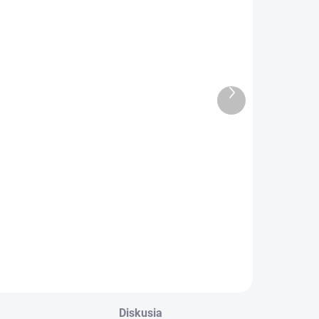
SKLADOM
NA DOTAZ
utobatéria
Autobateria
Exide START
Bars EFB Line
STOP EFB
12V 95Ah
Ďalší
95Ah 12V
850A L5 Štart-
produkt
245 €
140 €
800A EL955
Stop
Do košíka
Do košíka
xide EFB
ajnovšia
enerácia EFT
atérií predstavuje
ovú technológiu
arbon Boost 2.0.
odporuje všetky
ozidlá, s i bez
ystému Štart-
Diskusia