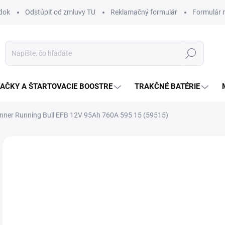
dok
Odstúpiť od zmluvy TU
Reklamačný formulár
Formulár 
Hľadať
JAČKY A ŠTARTOVACIE BOOSTRE
TRAKČNÉ BATÉRIE
nner Running Bull EFB 12V 95Ah 760A 595 15 (59515)
Neohodnotené
Podrobnosti hodnotenia
ZNAČKA:
BANNER
14
Jedn
SK
cena