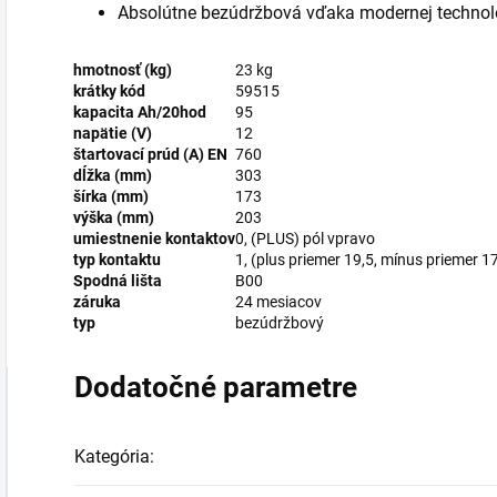
Absolútne bezúdržbová vďaka modernej technoló
hmotnosť (kg)
23 kg
krátky kód
59515
kapacita Ah/20hod
95
napätie (V)
12
štartovací prúd (A) EN
760
dĺžka (mm)
303
šírka (mm)
173
výška (mm)
203
umiestnenie kontaktov
0, (PLUS) pól vpravo
typ kontaktu
1, (plus priemer 19,5, mínus priemer 17
Spodná lišta
B00
záruka
24 mesiacov
typ
bezúdržbový
Dodatočné parametre
Kategória
: