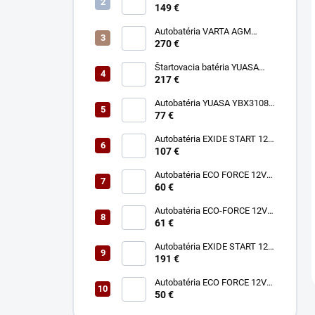
180Ah 1050A
149 €
Autobatéria VARTA AGM
Dynamic 12V 95Ah 850A A5
270 €
Štartovacia batéria YUASA
YBX7030 12V 80Ah 760A
217 €
Autobatéria YUASA YBX3108
12V 50Ah 400A P+
77 €
Autobatéria EXIDE START 12V
74Ah 680A EN750
107 €
Autobatéria ECO FORCE 12V
60Ah 490A
60 €
Autobatéria ECO-FORCE 12V
62Ah 490A
61 €
Autobatéria EXIDE START 12V
140Ah 800A EN900
191 €
Autobatéria ECO FORCE 12V
50Ah 400A
50 €