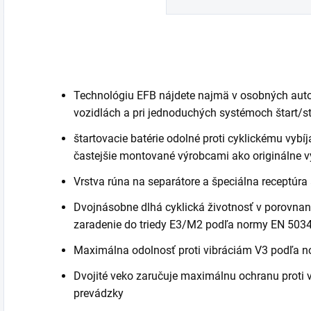
systémov štart-
systémov štart-
S
stop s vysokou
stop s vysokou
v
spotrebou energie.
spotrebou energie.
n
Batéria...
Batéria...
Technológiu EFB nájdete najmä v osobných autom
vozidlách a pri jednoduchých systémoch štart/st
štartovacie batérie odolné proti cyklickému vyb
častejšie montované výrobcami ako originálne 
Vrstva rúna na separátore a špeciálna receptúra
Dvojnásobne dlhá cyklická životnosť v porovnaní
zaradenie do triedy E3/M2 podľa normy EN 503
Maximálna odolnosť proti vibráciám V3 podľa 
Dvojité veko zaručuje maximálnu ochranu proti v
prevádzky