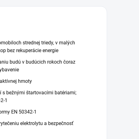
top, ktoré majú
ysoké požiadavky
a...
obiloch strednej triedy, v malých
op bez rekuperácie energie
íjaniu budú v budúcich rokoch čoraz
vybavenie
 aktívnej hmoty
 s bežnými štartovacími batériami;
42-1
normy EN 50342-1
ytečeniu elektrolytu a bezpečnosť