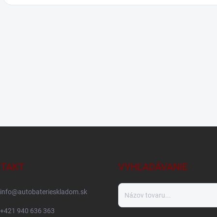
TAKT
VYHĽADÁVANIE
info
@
autobaterieskladom.sk
+421 940 636 363