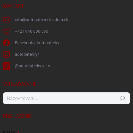
KONTAKT
info
@
autobaterieskladom.sk
+421 940 636 363
Facebook / Autobaterky
autobaterky/
@autobaterky.s.r.o
VYHĽADÁVANIE
Hľadať
PRIHLÁSENIE
E-MAIL