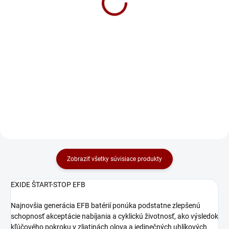
(59515)
149 €
Do košíka
Do košíka
RUNNING BULL EFB EFB PRE
VOZIDLÁ SO SYSTÉMOM
ŠTART/STOPBEZ REKUPERÁCIE
ENERGIE. Technológia EFB sa
používa najmä u systémov štart-
stop s vysokou spotrebou
energie. Batéria...
Zobraziť všetky súvisiace produkty
EXIDE ŠTART-STOP EFB
Najnovšia generácia EFB batérií ponúka podstatne zlepšenú
schopnosť akceptácie nabíjania a cyklickú životnosť, ako výsledok
kľúčového pokroku v zliatinách olova a jedinečných uhlíkových