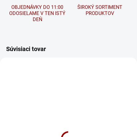
OBJEDNÁVKY DO 11:00
ŠIROKÝ SORTIMENT
ODOSIELAME V TEN ISTÝ
PRODUKTOV
DEŇ
Súvisiaci tovar
SEZÓNA
SKLADOM
SKLADOM
Autobatéria Banner
Nabíjačka CTEK MXS 5.0
Running Bull EFB 12V
95Ah 760A 595 15
75 €