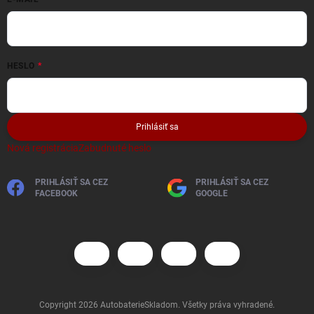
HESLO
Prihlásiť sa
Nová registrácia
Zabudnuté heslo
PRIHLÁSIŤ SA CEZ
PRIHLÁSIŤ SA CEZ
FACEBOOK
GOOGLE
Copyright 2026
AutobaterieSkladom
. Všetky práva vyhradené.