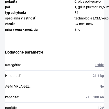
polarita
0, plus pól vpravo
pól
1, (plus priemer 19,5, 
typ uchytenia
B1
špeciálna vlastnosť
technológia ECM, veko
záruka
24 mesiacov
pripravená k použitiu
áno
Dodatočné parametre
Kategória
:
Exide
Hmotnosť
:
21.6 kg
AGM, VRLA GEL
:
Ne
kapacita
:
71 – 100 Ah
napätie
:
12V