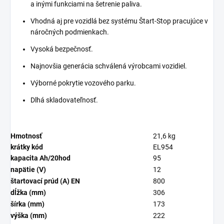
a inými funkciami na šetrenie paliva.
Vhodná aj pre vozidlá bez systému Štart-Stop pracujúce v
náročných podmienkach.
Vysoká bezpečnosť.
Najnovšia generácia schválená výrobcami vozidiel.
Výborné pokrytie vozového parku.
Dlhá skladovateľnosť.
Hmotnosť
21,6 kg
krátky kód
EL954
kapacita Ah/20hod
95
napätie (V)
12
štartovací prúd (A) EN
800
dĺžka (mm)
306
šírka (mm)
173
výška (mm)
222