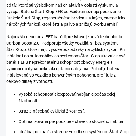
aditív, ktoré sú výsledkom našich aktivít v oblasti výskumu a
vývoja. Batérie Štart-Stop EFB od Exide umožňujú používanie
funkcie Štart-Stop, regeneračného brzdenia a iných, energeticky
náročných funkcií, ktoré šetria palivo a znižujú tvorbu emisií.
Najnovšia generácia EFT batérií predstavuje novú technológiu
Carbon Boost 2.0. Podporuje všetky vozidlá, s i bez systému
Štart-Stop, ktoré majú vysoké požiadavky na cyklický výkon. Pri
inštalácii do automobilov so systémom Štart-Stop ukazuje nová
batéria EFB neprekonateľnú schopnosť obnovy energie a
výnimočnú dynamickú akceptáciu nabíjania. Pokiaľ je batéria
inštalovaná vo vozidle s konvenčným pohonom, profituje z
celkovo dlhšej životnosti.
Vysoká schopnosť akceptovať nabíjanie počas celej
životnosti.
teraz 3-násobná cyklická životnosť.
Optimalizovaná pre použitie v stave čiastočného nabitia.
Ideálna pre malé a stredné vozidlá so systémom Štart-Stop