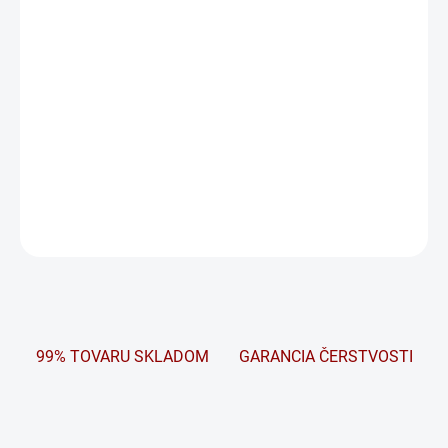
Carbon Boost 2.0. Podporuje všetky vozidlá, s i bez systému Štart-
Stop, ktoré majú vysoké požiadavky na cyklický výkon. Pri
inštalácii do automobilov so systémom Štart-Stop ukazuje nová
batéria EFB neprekonateľnú schopnosť obnovy energie a
výnimočnú dynamickú akceptáciu nabíjania. Pokiaľ je batéria
inštalovaná vo vozidle s konvenčným pohonom, profituje z
celkovo dlhšej životnosti.
DETAILNÉ INFORMÁCIE
OPÝTAŤ SA
STRÁŽIŤ
99% TOVARU SKLADOM
GARANCIA ČERSTVOSTI